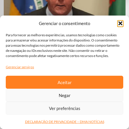
Gerenciar o consentimento
Para fornecer as melhores experiências, usamos tecnologias como cookies
para armazenar e/ou acessar informações do dispositivo. O consentimento
para essas tecnologias nos permitirá processar dados como comportamento
Perspectiva Política
de navegação ou IDs exclusivos neste site. Não consentir ou retirar o
Inclusão social, cenário eleitoral e movimentações partidárias
consentimento pode afetar negativamente certos recursos e funções.
desenham os bastidores de 2026 em Santa Catarina
Gerenciar serviços
Leia Mais...
Aceitar
Negar
Ver preferências
DECLARAÇÃO DE PRIVACIDADE – DMA NOTÍCIAS