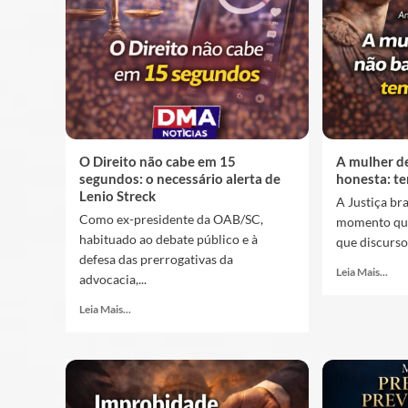
O Direito não cabe em 15
A mulher de
segundos: o necessário alerta de
honesta: t
Lenio Streck
A Justiça br
Como ex-presidente da OAB/SC,
momento que
habituado ao debate público e à
que discursos
defesa das prerrogativas da
Leia Mais...
advocacia,...
Leia Mais...