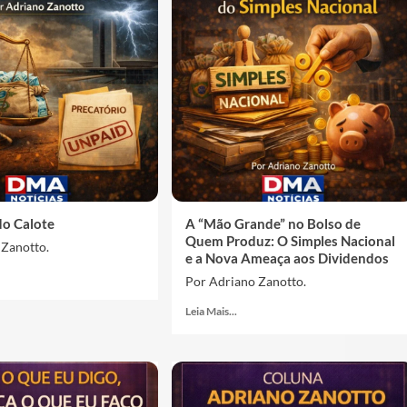
o Calote
A “Mão Grande” no Bolso de
Quem Produz: O Simples Nacional
 Zanotto.
e a Nova Ameaça aos Dividendos
Por Adriano Zanotto.
Leia Mais...