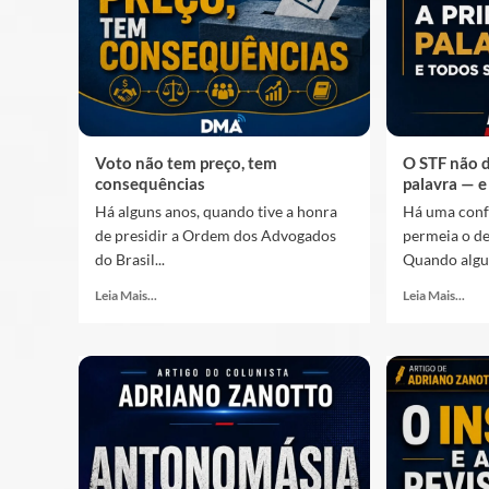
Voto não tem preço, tem
O STF não d
consequências
palavra — 
Há alguns anos, quando tive a honra
Há uma conf
de presidir a Ordem dos Advogados
permeia o de
do Brasil...
Quando algué
Leia Mais...
Leia Mais...