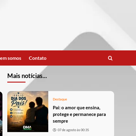
em somos
Contato
Mais notícias...
Destaque
Pai: o amor que ensina,
protege e permanece para
sempre
07 de agosto às 00:35