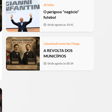
JB Telles
O perigoso “negócio”
futebol
06 de agosto às 10:41
Colunistas
Ernesto São Thiago
A REVOLTA DOS
MUNICÍPIOS
06 de agosto às 00:34