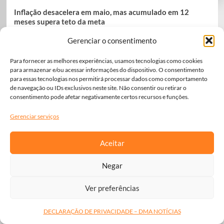
Inflação desacelera em maio, mas acumulado em 12
meses supera teto da meta
IPCA ficou em 0,58% no mês, mas chegou a 4,72% em 12 meses;
Gerenciar o consentimento
alimentos e bebidas foram o principal foco de pressão no bolso
das famílias.
Para fornecer as melhores experiências, usamos tecnologias como cookies
para armazenar e/ou acessar informações do dispositivo. O consentimento
Leia Mais...
para essas tecnologias nos permitirá processar dados como comportamento
de navegação ou IDs exclusivos neste site. Não consentir ou retirar o
consentimento pode afetar negativamente certos recursos e funções.
Gerenciar serviços
Aceitar
Negar
Ver preferências
DECLARAÇÃO DE PRIVACIDADE – DMA NOTÍCIAS