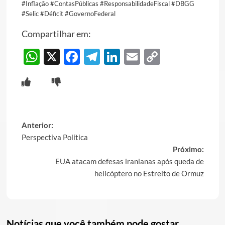
#Inflação #ContasPúblicas #ResponsabilidadeFiscal #DBGG
#Selic #Déficit #GovernoFederal
Compartilhar em:
WhatsApp
X
Facebook
Telegram
LinkedIn
Email
Copy
Link
Post
Anterior:
Perspectiva Política
navigation
Próximo:
EUA atacam defesas iranianas após queda de
helicóptero no Estreito de Ormuz
Notícias que você também pode gostar