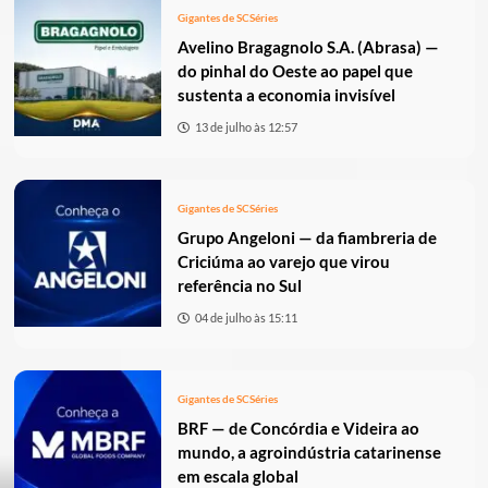
Gigantes de SC
Séries
Avelino Bragagnolo S.A. (Abrasa) —
do pinhal do Oeste ao papel que
sustenta a economia invisível
13 de julho às 12:57
Gigantes de SC
Séries
Grupo Angeloni — da fiambreria de
Criciúma ao varejo que virou
referência no Sul
04 de julho às 15:11
Gigantes de SC
Séries
BRF — de Concórdia e Videira ao
mundo, a agroindústria catarinense
em escala global