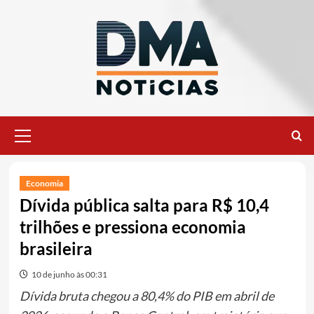
Ir
para
o
conteúdo
Menu
principal
Economia
Dívida pública salta para R$ 10,4
trilhões e pressiona economia
brasileira
10 de junho às 00:31
Dívida bruta chegou a 80,4% do PIB em abril de