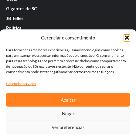
Gigantes de SC
JB Telles
Política
Gerenciar o consentimento
Praias de SC
Rafael Guarnieri
Para fornecer as melhores experiências, usamos tecnologias como cookies
para armazenar e/ou acessar informações do dispositivo. O consentimento
Séries
para essas tecnologias nos permitirá processar dados como comportamento
de navegação ou IDs exclusivos neste site. Não consentir ou retirar o
Tatiana
consentimento pode afetar negativamente certos recursos e funções.
Templos do Futebol
Gerenciar serviços
Werner Zotz
Aceitar
Negar
Ver preferências