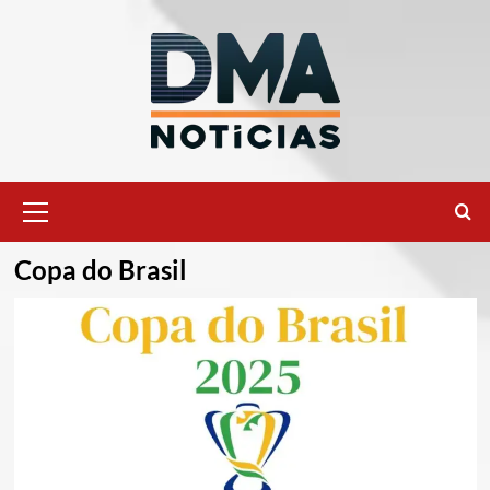
Ir
para
o
conteúdo
Menu
principal
Copa do Brasil