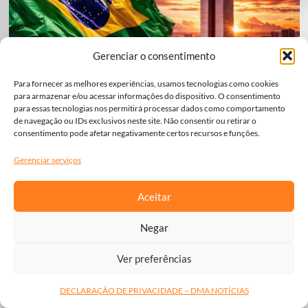
Gerenciar o consentimento
Para fornecer as melhores experiências, usamos tecnologias como cookies
para armazenar e/ou acessar informações do dispositivo. O consentimento
para essas tecnologias nos permitirá processar dados como comportamento
de navegação ou IDs exclusivos neste site. Não consentir ou retirar o
consentimento pode afetar negativamente certos recursos e funções.
Gerenciar serviços
Entre o apelo social e o custo futuro: o risco de decisões
sem planejamento
Aceitar
Em meio à queda de popularidade, o governo acelera medidas
de forte apelo social, mas o debate central permanece: quem
Negar
pagará a conta e qual será o impacto para o futuro da economia
brasileira.
Ver preferências
Leia Mais...
DECLARAÇÃO DE PRIVACIDADE – DMA NOTÍCIAS