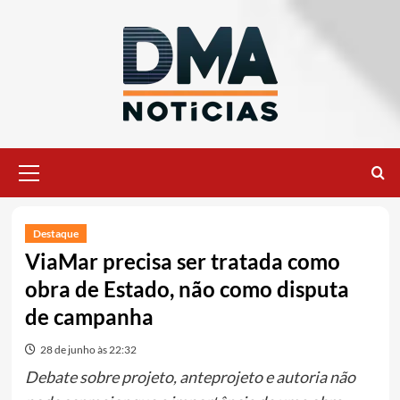
Ir
para
o
conteúdo
Menu
principal
Destaque
ViaMar precisa ser tratada como
obra de Estado, não como disputa
de campanha
28 de junho às 22:32
Debate sobre projeto, anteprojeto e autoria não