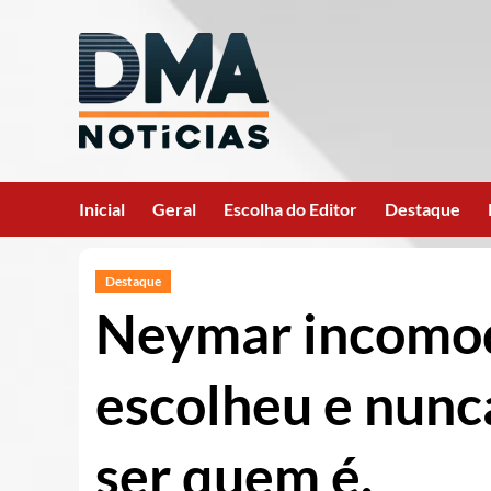
Ir
para
o
conteúdo
Inicial
Geral
Escolha do Editor
Destaque
Destaque
Neymar incomod
escolheu e nunc
ser quem é.