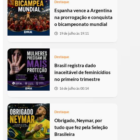
Destaque
Espanha vence a Argentina
na prorrogação e conquista
o bicampeonato mundial
19 de julho às 19:11
Destaque
Brasil registra dado
inaceitável de feminicídios
no primeiro trimestre
16 de julho às 00:14
Destaque
Obrigado, Neymar, por
tudo que fez pela Seleção
Brasileira