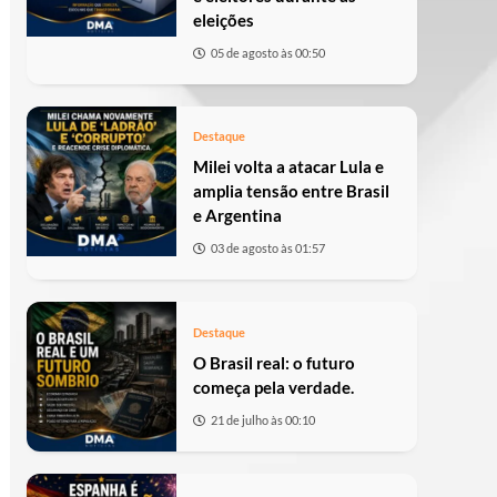
eleições
05 de agosto às 00:50
Destaque
Milei volta a atacar Lula e
amplia tensão entre Brasil
e Argentina
03 de agosto às 01:57
Destaque
O Brasil real: o futuro
começa pela verdade.
21 de julho às 00:10