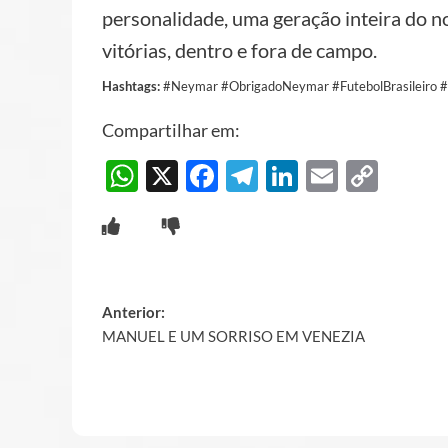
personalidade, uma geração inteira do n
vitórias, dentro e fora de campo.
Hashtags:
#Neymar #ObrigadoNeymar #FutebolBrasileiro #S
Compartilhar em:
WhatsApp
X
Facebook
Telegram
LinkedIn
Email
Cop
Link
Post
Anterior:
MANUEL E UM SORRISO EM VENEZIA
navigation