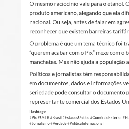
O mesmo raciocínio vale para o etanol. O
produto americano, alegando que ela dif
nacional. Ou seja, antes de falar em agres
reconhecer que existem barreiras tarifári
O problema é que um tema técnico foi tr
“querem acabar com o Pix” mexe com o br
manchetes. Mas não ajuda a população a 
Políticos e jornalistas têm responsabil
em documentos, dados e informações ver
seriedade pode consultar o documento púb
representante comercial dos Estados Un
Hashtags:
#Pix #USTR #Brasil #EstadosUnidos #ComércioExterior #E
#Jornalismo #Verdade #PolíticaInternacional