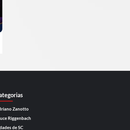
ategorias
riano Zanotto
uce Riggenbach
dades de SC