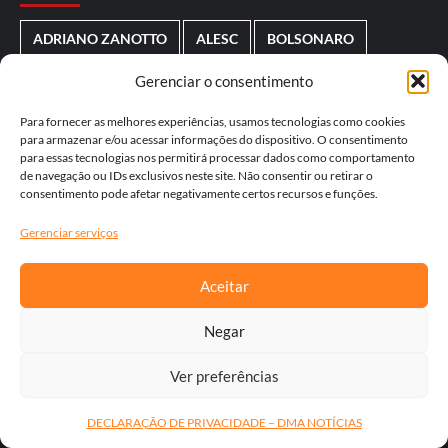
ADRIANO ZANOTTO
ALESC
BOLSONARO
BRUCE RIGGENBACH
COPA DO BRASIL
Gerenciar o consentimento
DERLY ANUNCIAÇÃO
ELEIÇÕES
Para fornecer as melhores experiências, usamos tecnologias como cookies
para armazenar e/ou acessar informações do dispositivo. O consentimento
para essas tecnologias nos permitirá processar dados como comportamento
ERNESTO SÃO THIAGO
FLAMENGO
GRÊMIO
de navegação ou IDs exclusivos neste site. Não consentir ou retirar o
consentimento pode afetar negativamente certos recursos e funções.
JB TELLES
JORGINHO MELLO
JUROS
LULA
Gerenciar serviços
RAFAEL GUARNIERI
SANTA CATARINA
TATIANA GUARNIERI
TRUMP
USA
Aceitar
WERNER ZOTZ
Negar
Ver preferências
DECLARAÇÃO DE PRIVACIDADE – DMA NOTÍCIAS
Representante Comercial