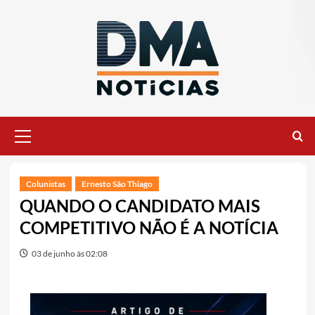
Ir
para
o
conteúdo
Menu
principal
Colunistas
Ernesto São Thiago
QUANDO O CANDIDATO MAIS
COMPETITIVO NÃO É A NOTÍCIA
03 de junho às 02:08