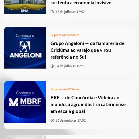
sustenta a economia invisível
13 de julho às 12:57
Gigantes de SC
Séries
Grupo Angeloni — da fiambreria de
Criciúma ao varejo que virou
referência no Sul
04 de julho às 15:11
Gigantes de SC
Séries
BRF — de Concórdia e Videira ao
mundo, a agroindústria catarinense
em escala global
26 de junho às 17:02