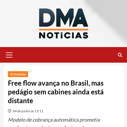
Ir
para
o
conteúdo
Menu
principal
Economia
Free flow avança no Brasil, mas
pedágio sem cabines ainda está
distante
04 de junho às 13:11
Modelo de cobrança automática prometia