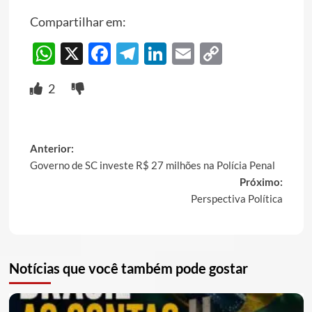
Compartilhar em:
WhatsApp
X
Facebook
Telegram
LinkedIn
Email
Copy
Link
2
Post
Anterior:
Governo de SC investe R$ 27 milhões na Polícia Penal
navigation
Próximo:
Perspectiva Política
Notícias que você também pode gostar