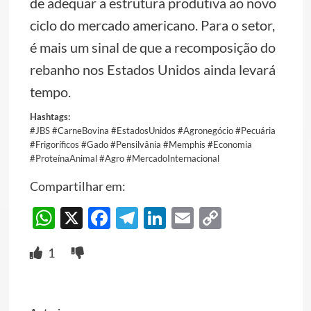
de adequar a estrutura produtiva ao novo
ciclo do mercado americano. Para o setor,
é mais um sinal de que a recomposição do
rebanho nos Estados Unidos ainda levará
tempo.
Hashtags:
#JBS #CarneBovina #EstadosUnidos #Agronegócio #Pecuária
#Frigoríficos #Gado #Pensilvânia #Memphis #Economia
#ProteínaAnimal #Agro #MercadoInternacional
Compartilhar em:
WhatsApp
X
Facebook
Telegram
LinkedIn
Email
Copy
Link
1