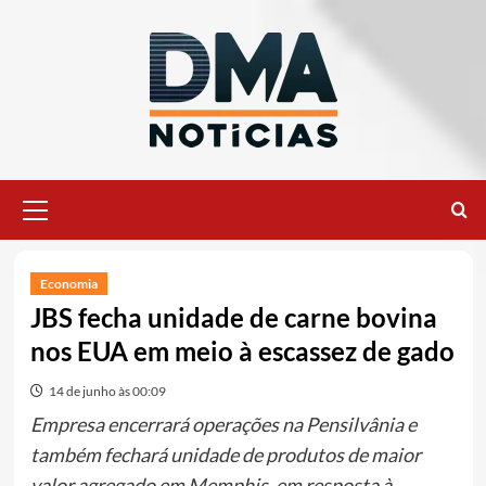
Ir
para
o
conteúdo
Menu
principal
Economia
JBS fecha unidade de carne bovina
nos EUA em meio à escassez de gado
14 de junho às 00:09
Empresa encerrará operações na Pensilvânia e
também fechará unidade de produtos de maior
valor agregado em Memphis, em resposta à