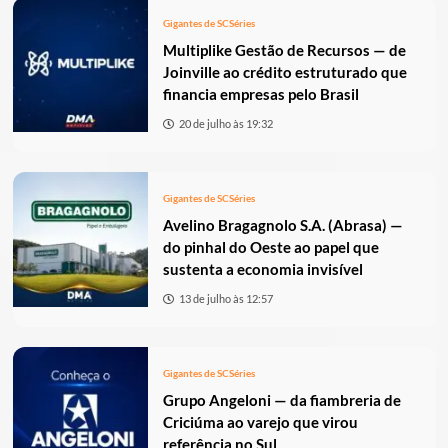
Gigantes de SC
Séries
Multiplike Gestão de Recursos — de
Joinville ao crédito estruturado que
financia empresas pelo Brasil
20 de julho às 19:32
Gigantes de SC
Séries
Avelino Bragagnolo S.A. (Abrasa) —
do pinhal do Oeste ao papel que
sustenta a economia invisível
13 de julho às 12:57
Gigantes de SC
Séries
Grupo Angeloni — da fiambreria de
Criciúma ao varejo que virou
referência no Sul