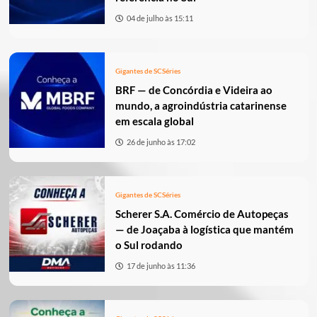
04 de julho às 15:11
Gigantes de SC
Séries
BRF — de Concórdia e Videira ao
mundo, a agroindústria catarinense
em escala global
26 de junho às 17:02
Gigantes de SC
Séries
Scherer S.A. Comércio de Autopeças
— de Joaçaba à logística que mantém
o Sul rodando
17 de junho às 11:36