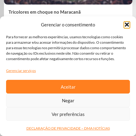
Tricolores em choque no Maracanã
Fluminense e Grêmio abrem o Brasileirão de 2026 em
Gerenciar o consentimento
confronto de tradição, pressão e expectativas opostas, mas com
equilíbrio prometido.
Para fornecer as melhores experiências, usamos tecnologias como cookies
para armazenar e/ou acessar informações do dispositivo. O consentimento
Leia Mais...
para essas tecnologias nos permitirá processar dados como comportamento
de navegação ou IDs exclusivos neste site. Não consentir ou retirar o
consentimento pode afetar negativamente certos recursos e funções.
Gerenciar serviços
Aceitar
Negar
Ver preferências
DECLARAÇÃO DE PRIVACIDADE – DMA NOTÍCIAS