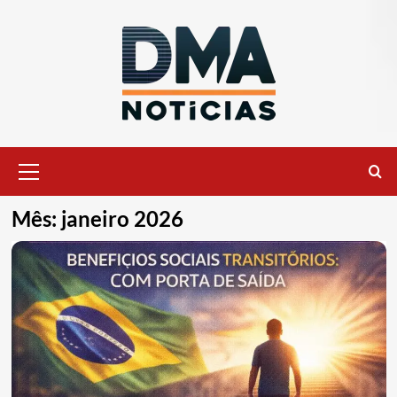
Ir
para
o
conteúdo
Menu
principal
Mês:
janeiro 2026