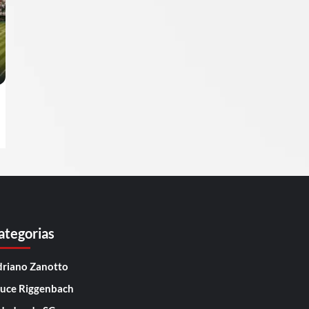
ategorias
riano Zanotto
uce Riggenbach