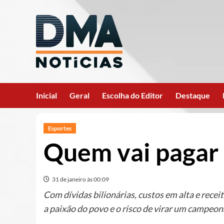
Ir
para
o
conteúdo
Inicial
Geral
Escolha do Editor
Destaque
Esportes
Quem vai pagar 
31 de janeiro às 00:09
Com dívidas bilionárias, custos em alta e receit
a paixão do povo e o risco de virar um campeona