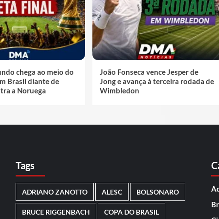
ndo chega ao meio do
João Fonseca vence Jesper de
m Brasil diante de
Jong e avança à terceira rodada de
ntra a Noruega
Wimbledon
Tags
C
Ad
ADRIANO ZANOTTO
ALESC
BOLSONARO
Br
BRUCE RIGGENBACH
COPA DO BRASIL