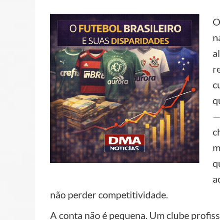
O
n
a
r
c
q
—
c
m
q
a
não perder competitividade.
A conta não é pequena. Um clube profiss