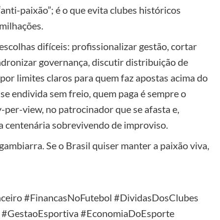
anti-paixão”; é o que evita clubes históricos
umilhações.
scolhas difíceis: profissionalizar gestão, cortar
dronizar governança, discutir distribuição de
 impor limites claros para quem faz apostas acima do
 se endivida sem freio, quem paga é sempre o
-per-view, no patrocinador que se afasta e,
a centenária sobrevivendo de improviso.
gambiarra. Se o Brasil quiser manter a paixão viva,
anceiro #FinancasNoFutebol #DividasDosClubes
#GestaoEsportiva #EconomiaDoEsporte