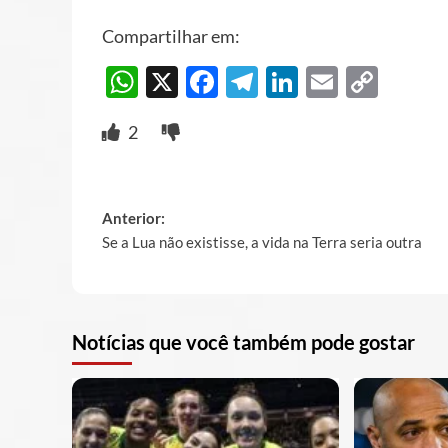
Compartilhar em:
WhatsApp
X
Facebook
Telegram
LinkedIn
Email
Cop
Link
2
Post
Anterior:
Se a Lua não existisse, a vida na Terra seria outra
navigation
Notícias que você também pode gostar