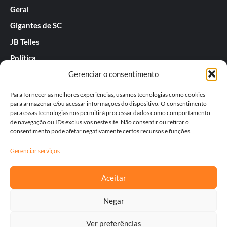
Geral
Gigantes de SC
JB Telles
Política
Gerenciar o consentimento
Praias de SC
Rafael Guarnieri
Para fornecer as melhores experiências, usamos tecnologias como cookies
para armazenar e/ou acessar informações do dispositivo. O consentimento
Séries
para essas tecnologias nos permitirá processar dados como comportamento
de navegação ou IDs exclusivos neste site. Não consentir ou retirar o
Tatiana
consentimento pode afetar negativamente certos recursos e funções.
Templos do Futebol
Gerenciar serviços
Werner Zotz
Aceitar
Negar
Ver preferências