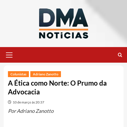
Ir
para
o
conteúdo
Menu
principal
Colunistas
Adriano Zanotto
A Ética como Norte: O Prumo da
Advocacia
10 de março às 20:37
Por Adriano Zanotto