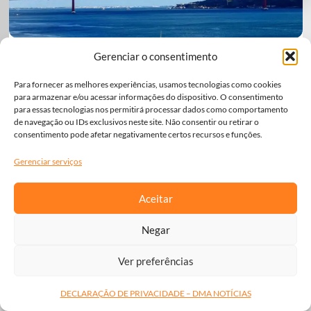
“Ponte 25 de Abril: Elegância Sobre o Tejo”
Gerenciar o consentimento
“A natureza sob o olhar sensível de Bruce Riggenbach.”
Para fornecer as melhores experiências, usamos tecnologias como cookies
Leia Mais...
para armazenar e/ou acessar informações do dispositivo. O consentimento
para essas tecnologias nos permitirá processar dados como comportamento
de navegação ou IDs exclusivos neste site. Não consentir ou retirar o
consentimento pode afetar negativamente certos recursos e funções.
Gerenciar serviços
Aceitar
Negar
Ver preferências
DECLARAÇÃO DE PRIVACIDADE – DMA NOTÍCIAS