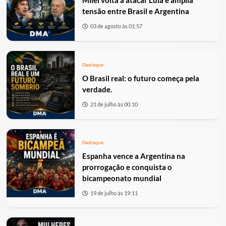
Milei volta a atacar Lula e amplia
tensão entre Brasil e Argentina
03 de agosto às 01:57
Destaque
O Brasil real: o futuro começa pela
verdade.
21 de julho às 00:10
Destaque
Espanha vence a Argentina na
prorrogação e conquista o
bicampeonato mundial
19 de julho às 19:11