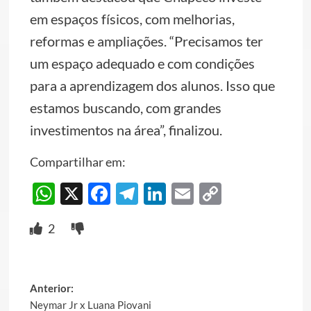
em espaços físicos, com melhorias,
reformas e ampliações. “Precisamos ter
um espaço adequado e com condições
para a aprendizagem dos alunos. Isso que
estamos buscando, com grandes
investimentos na área”, finalizou.
Compartilhar em:
WhatsApp
X
Facebook
Telegram
LinkedIn
Email
Copy
Link
2
Post
Anterior:
Neymar Jr x Luana Piovani