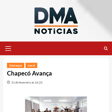
Ir
para
o
conteúdo
Menu
principal
Destaque
Geral
Chapecó Avança
21 de fevereiro às 16:22