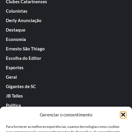
Clubes Catarinenses
Colunistas
Derly Anunciação
Destaque
Economia
Ernesto São Thiago
Escolha do Editor
Esportes
Geral
Gigantes de SC
JB Telles
Política
Gerenciar o consentimento
Praias de SC
Rafael Guarnieri
Para fornecer as melhores experiências, usamos tecnologias como cookies
para armazenar e/ou acessar informações do dispositivo. O consentimento