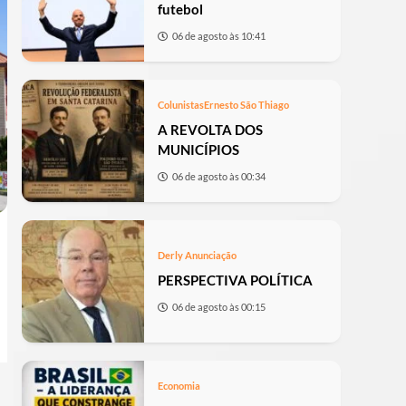
futebol
06 de agosto às 10:41
Colunistas
Ernesto São Thiago
A REVOLTA DOS
MUNICÍPIOS
06 de agosto às 00:34
Derly Anunciação
PERSPECTIVA POLÍTICA
06 de agosto às 00:15
Economia