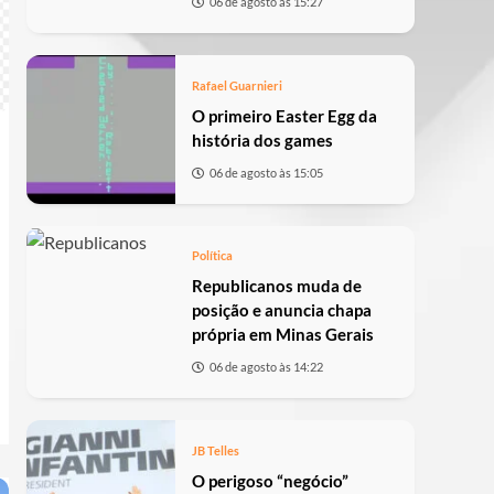
06 de agosto às 15:27
Rafael Guarnieri
O primeiro Easter Egg da
história dos games
06 de agosto às 15:05
Política
Republicanos muda de
posição e anuncia chapa
própria em Minas Gerais
06 de agosto às 14:22
JB Telles
O perigoso “negócio”