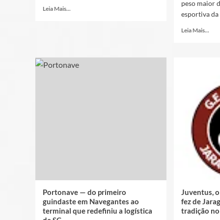
peso maior d
Leia Mais...
esportiva da
Leia Mais...
Portonave — do primeiro
Juventus, 
guindaste em Navegantes ao
fez de Jara
terminal que redefiniu a logística
tradição no