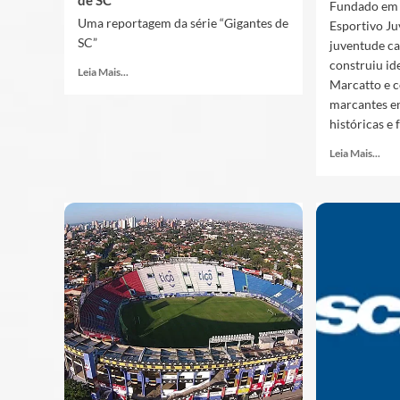
de SC
Fundado em 
Uma reportagem da série “Gigantes de
Esportivo Ju
SC”
juventude ca
construiu id
Leia Mais...
Marcatto e c
marcantes e
históricas e
Leia Mais...