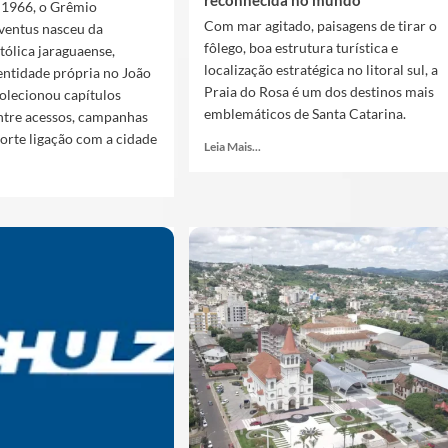
reconhecida no mundo
1966, o Grêmio
Com mar agitado, paisagens de tirar o
ventus nasceu da
fôlego, boa estrutura turística e
tólica jaraguaense,
localização estratégica no litoral sul, a
entidade própria no João
Praia do Rosa é um dos destinos mais
olecionou capítulos
emblemáticos de Santa Catarina.
ntre acessos, campanhas
 forte ligação com a cidade
Leia Mais...