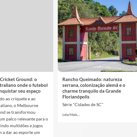
Cricket Ground: o
Rancho Queimado: natureza
traliano onde o futebol
serrana, colonização alemã e o
nquistar seu espaço
charme tranquilo da Grande
Florianópolis
do ao críquete e ao
Série "Cidades de SC"
raliano, o Melbourne
und se transformou
Leia Mais...
m palco relevante para o
nindo multidões e jogos
m a dar ao esporte um