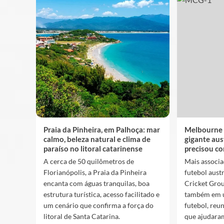
Praia da Pinheira, em Palhoça: mar
Melbourne 
calmo, beleza natural e clima de
gigante aus
paraíso no litoral catarinense
precisou co
A cerca de 50 quilômetros de
Mais associa
Florianópolis, a Praia da Pinheira
futebol aust
encanta com águas tranquilas, boa
Cricket Gro
estrutura turística, acesso facilitado e
também em u
um cenário que confirma a força do
futebol, reu
litoral de Santa Catarina.
que ajudara