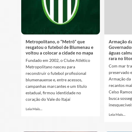
Metropolitano, o “Metrô” que
Armação da
resgatou o futebol de Blumenau e
Governador
voltou a colocar a cidade no mapa
águas calma
rara no lito
Fundado em 2002, o Clube Atlético
Com mar tra
Metropolitano nasceu para
preservado e 
reconstruir o futebol profissional
Armação da 
blumenauense e, entre acessos,
recantos ma
campanhas marcantes e um título
Celso Ramos
estadual, firmou identidade no
busca sosseg
coração do Vale do Itajaí
inesquecívei
Leia Mais...
Leia Mais...