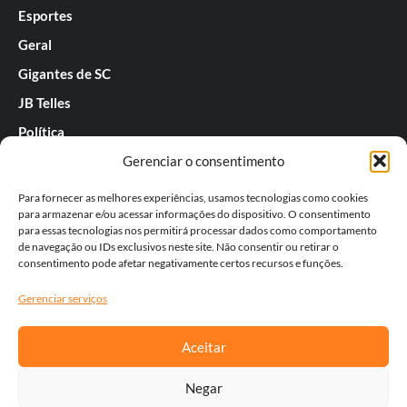
Esportes
Geral
Gigantes de SC
JB Telles
Política
Gerenciar o consentimento
Praias de SC
Rafael Guarnieri
Para fornecer as melhores experiências, usamos tecnologias como cookies
para armazenar e/ou acessar informações do dispositivo. O consentimento
Séries
para essas tecnologias nos permitirá processar dados como comportamento
de navegação ou IDs exclusivos neste site. Não consentir ou retirar o
Tatiana
consentimento pode afetar negativamente certos recursos e funções.
Templos do Futebol
Gerenciar serviços
Werner Zotz
Aceitar
Negar