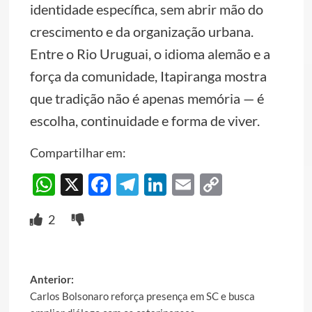
identidade específica, sem abrir mão do
crescimento e da organização urbana.
Entre o Rio Uruguai, o idioma alemão e a
força da comunidade, Itapiranga mostra
que tradição não é apenas memória — é
escolha, continuidade e forma de viver.
Compartilhar em:
WhatsApp
X
Facebook
Telegram
LinkedIn
Email
Copy
Link
2
Post
Anterior:
Carlos Bolsonaro reforça presença em SC e busca
navigation