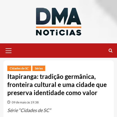
Ir
para
o
conteúdo
Menu
principal
Cidades de SC
Séries
Itapiranga: tradição germânica,
fronteira cultural e uma cidade que
preserva identidade como valor
09 de maio às 19:38
Série “Cidades de SC”