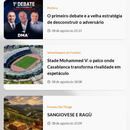
Política
O primeiro debate e a velha estratégia
de desconstruir o adversário
08 de agosto às 21:21
Séries
Templos do Futebol
Stade Mohammed V: o palco onde
Casablanca transforma rivalidade em
espetáculo
08 de agosto às 18:08
Ernesto São Thiago
SANGIOVESE E RAGÙ
08 de agosto às 15:09