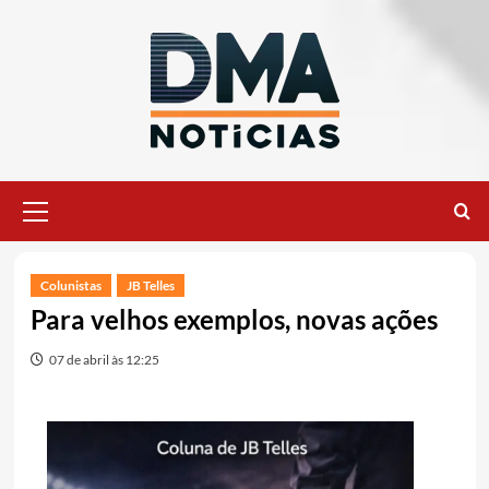
Ir
para
o
conteúdo
Menu
principal
Colunistas
JB Telles
Para velhos exemplos, novas ações
07 de abril às 12:25