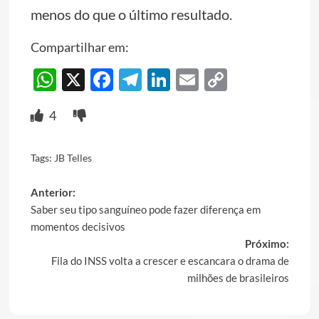
menos do que o último resultado.
Compartilhar em:
WhatsApp
X
Facebook
Telegram
LinkedIn
Email
Copy
Link
4
Tags:
JB Telles
Post
Anterior:
Saber seu tipo sanguíneo pode fazer diferença em
navigation
momentos decisivos
Próximo:
Fila do INSS volta a crescer e escancara o drama de
milhões de brasileiros