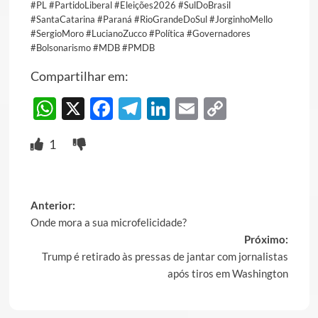
#PL #PartidoLiberal #Eleições2026 #SulDoBrasil
#SantaCatarina #Paraná #RioGrandeDoSul #JorginhoMello
#SergioMoro #LucianoZucco #Política #Governadores
#Bolsonarismo #MDB #PMDB
Compartilhar em:
WhatsApp
X
Facebook
Telegram
LinkedIn
Email
Copy
Link
1
Post
Anterior:
Onde mora a sua microfelicidade?
navigation
Próximo:
Trump é retirado às pressas de jantar com jornalistas
após tiros em Washington