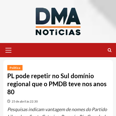
Ir
para
o
conteúdo
Menu
principal
Política
PL pode repetir no Sul domínio
regional que o PMDB teve nos anos
80
25 de abril às 22:30
Pesquisas indicam vantagem de nomes do Partido