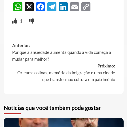
WhatsApp
X
Facebook
Telegram
LinkedIn
Email
Copy
Link
1
Post
Anterior:
Por que a ansiedade aumenta quando a vida começa a
navigation
mudar para melhor?
Próximo:
Orleans: colinas, memória da imigração e uma cidade
que transformou cultura em patrimônio
Notícias que você também pode gostar