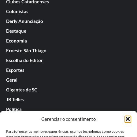
Clubes Catarinenses
Colunistas
Derly Anunciação
Destaque
Economia
Ernesto São Thiago
Escolha do Editor
Esportes
Geral
Gigantes de SC
JB Telles
Política
Gerenciar o consentimento
Praias de SC
Rafael Guarnieri
Para fornecer as melhores experiências, usamos tecnologias como cookies
para armazenar e/ou acessar informações do dispositivo. O consentimento