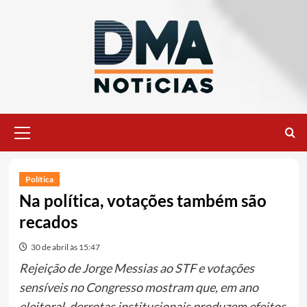
Ir
para
o
conteúdo
Menu
principal
Política
Na política, votações também são
recados
30 de abril às 15:47
Rejeição de Jorge Messias ao STF e votações
sensíveis no Congresso mostram que, em ano
eleitoral, derrotas institucionais produzem efeitos