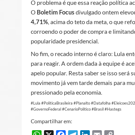
O problema é que essa reação política 
O
Boletim Focus
divulgado ontem elevou
4,71%
, acima do teto da meta, o que re
corroendo o poder de compra e limitand
popularidade presidencial.
No fim, o recado interno é claro: Lula 
para reagir. A ordem dada à equipe é ac
apelo popular. Resta saber se isso será s
movimento já vem tarde demais para mud
pressionado pela economia.
#Lula #PoliticaBrasileira #Planalto #Datafolha #Eleicoes2
#GovernoFederal #CenarioPolitico #Brasil #Hastegs
Compartilhar em:
WhatsApp
X
Facebook
Telegram
LinkedIn
Email
Cop