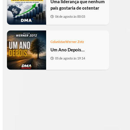
Uma liderança que nenhum
país gostaria de ostentar
06 de agosto às 00:03
Colunistas
Werner Zotz
Um Ano Depois…
05 de agosto às 19:14