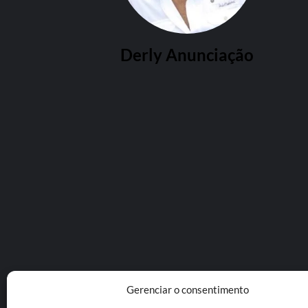
Derly Anunciação
Gerenciar o consentimento