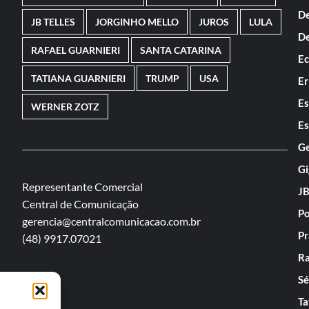
De
JB TELLES
JORGINHO MELLO
JUROS
LULA
De
RAFAEL GUARNIERI
SANTA CATARINA
E
TATIANA GUARNIERI
TRUMP
USA
Er
Es
WERNER ZOTZ
Es
Ge
Gi
Representante Comercial
JB
Central de Comunicação
Po
gerencia@centralcomunicacao.com.br
Pr
(48) 9917.07021
Ra
Sé
Ta