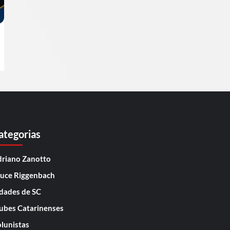
ategorias
riano Zanotto
uce Riggenbach
dades de SC
ubes Catarinenses
lunistas