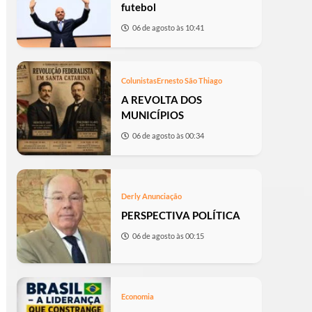
futebol
06 de agosto às 10:41
Colunistas
Ernesto São Thiago
A REVOLTA DOS
MUNICÍPIOS
06 de agosto às 00:34
Derly Anunciação
PERSPECTIVA POLÍTICA
06 de agosto às 00:15
Economia