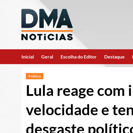
Ir
para
o
conteúdo
Inicial
Geral
Escolha do Editor
Destaque
Política
Lula reage com i
velocidade e te
desgaste polític