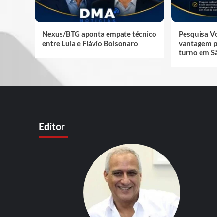
Nexus/BTG aponta empate técnico
Pesquisa V
entre Lula e Flávio Bolsonaro
vantagem p
turno em S
Editor