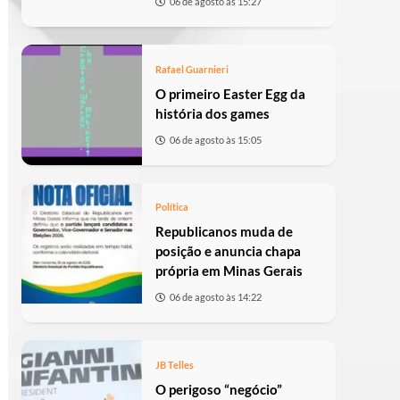
06 de agosto às 15:27
Rafael Guarnieri
O primeiro Easter Egg da
história dos games
06 de agosto às 15:05
Política
Republicanos muda de
posição e anuncia chapa
própria em Minas Gerais
06 de agosto às 14:22
JB Telles
O perigoso “negócio”