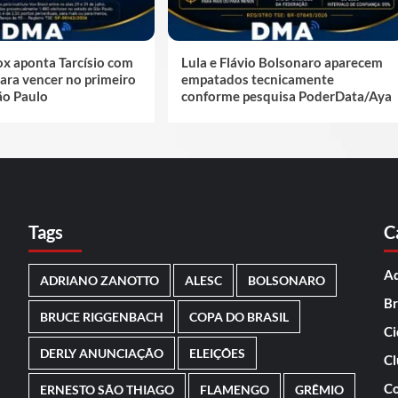
ox aponta Tarcísio com
Lula e Flávio Bolsonaro aparecem
ara vencer no primeiro
empatados tecnicamente
ão Paulo
conforme pesquisa PoderData/Aya
Tags
C
Ad
ADRIANO ZANOTTO
ALESC
BOLSONARO
Br
BRUCE RIGGENBACH
COPA DO BRASIL
Ci
DERLY ANUNCIAÇÃO
ELEIÇÕES
Cl
Co
ERNESTO SÃO THIAGO
FLAMENGO
GRÊMIO