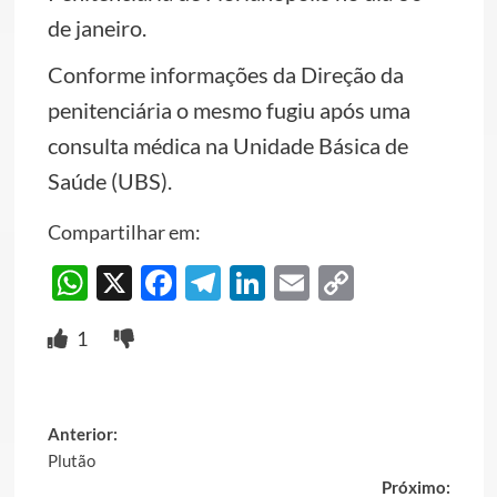
de janeiro.
Conforme informações da Direção da
penitenciária o mesmo fugiu após uma
consulta médica na Unidade Básica de
Saúde (UBS).
Compartilhar em:
WhatsApp
X
Facebook
Telegram
LinkedIn
Email
Copy
Link
1
Post
Anterior:
Plutão
navigation
Próximo: