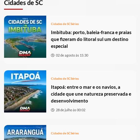
Cidades de SC
Cidades de SC
Séries
Imbituba: porto, baleia-franca e praias
que fizeram do litoral sul um destino
especial
02 de agosto às 15:30
Cidades de SC
Séries
Itapoá: entre o mar e os navios, a
cidade que une natureza preservada e
desenvolvimento
28 de julho às 00:02
Cidades de SC
Séries