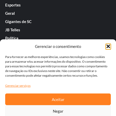
Esportes
Geral
Gigantes de SC
JB Telles
Política
Gerenciar o consentimento
Praias de SC
Rafael Guarnieri
Para fornecer as melhores experiências, usamos tecnologias como cookies
para armazenar e/ou acessar informações do dispositivo. O consentimento
Séries
para essas tecnologias nos permitirá processar dados como comportamento
de navegação ou IDs exclusivos neste site. Não consentir ou retirar o
Tatiana
consentimento pode afetar negativamente certos recursos e funções.
Templos do Futebol
Gerenciar serviços
Werner Zotz
Aceitar
Negar