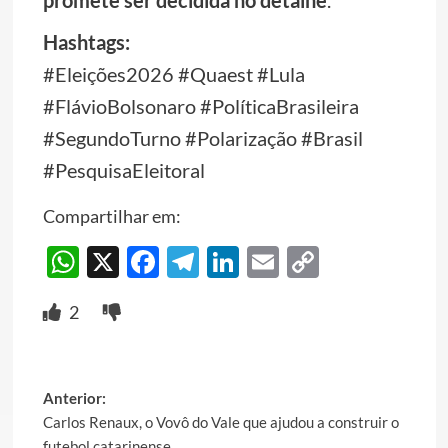
promete ser decidida no detalhe
.
Hashtags:
#Eleições2026 #Quaest #Lula
#FlávioBolsonaro #PolíticaBrasileira
#SegundoTurno #Polarização #Brasil
#PesquisaEleitoral
Compartilhar em:
WhatsApp
X
Facebook
Telegram
LinkedIn
Email
Copy
Link
2
Post
Anterior:
Carlos Renaux, o Vovô do Vale que ajudou a construir o
navigation
futebol catarinense