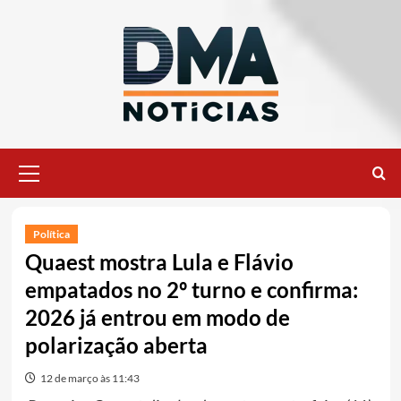
Ir
para
o
conteúdo
Menu
principal
Política
Quaest mostra Lula e Flávio
empatados no 2º turno e confirma:
2026 já entrou em modo de
polarização aberta
12 de março às 11:43