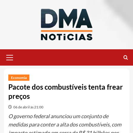
Ir
para
o
conteúdo
Menu
principal
Economia
Pacote dos combustíveis tenta frear
preços
06 de abril às 21:00
O governo federal anunciou um conjunto de
medidas para conter a alta dos combustíveis, com
impacto estimado em cerca de R$ 31 bilhões por