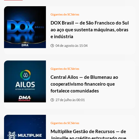
Gigantes de SC
Séries
DOX Brasil — de São Francisco do Sul
ao aço que sustenta máquinas, obras
e indústria
04 de agosto às 15:04
Gigantes de SC
Séries
Central Ailos — de Blumenau ao
cooperativismo financeiro que
fortalece comunidades
27 de julho às 00:01
Gigantes de SC
Séries
Multiplike Gestão de Recursos — de
Joinville ao crédito estruturado que