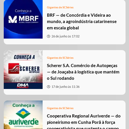
Gigantes de SC
Séries
BRF — de Concórdia e Videira ao
mundo, a agroindústria catarinense
em escala global
26 de junho às 17:02
Gigantes de SC
Séries
Scherer S.A. Comércio de Autopeças
— de Joaçaba à logística que mantém
o Sul rodando
17 de junho às 11:36
Gigantes de SC
Séries
Cooperativa Regional Auriverde — do
pioneirismo em Cunha Porã à força
cooperativista que sustenta o campo