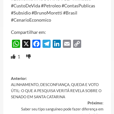
#CustoDeVida #Petroleo #ContasPublicas
#Subsidio #BrunoMoretti #Brasil
#CenarioEconomico
Compartilhar em:
WhatsApp
X
Facebook
Telegram
LinkedIn
Email
Copy
Link
1
Post
Anterior:
ALINHAMENTO, DESCONFIANÇA, QUEDA E VOTO
navigation
ÚTIL: O QUE A PESQUISA VERITÁ REVELA SOBRE O
SENADO EM SANTA CATARINA
Próximo:
Saber seu tipo sanguíneo pode fazer diferença em