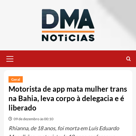
Ir
para
o
conteúdo
Menu
principal
Geral
Motorista de app mata mulher trans
na Bahia, leva corpo à delegacia e é
liberado
09 de dezembro às 00:10
Rhianna, de 18 anos, foi morta em Luís Eduardo