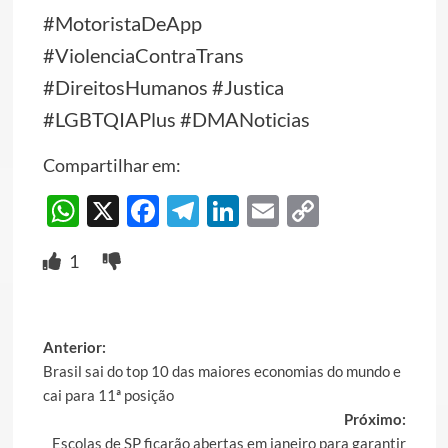
#MotoristaDeApp
#ViolenciaContraTrans
#DireitosHumanos #Justica
#LGBTQIAPlus #DMANoticias
Compartilhar em:
WhatsApp
X
Facebook
Telegram
LinkedIn
Email
Copy
Link
1
Post
Anterior:
Brasil sai do top 10 das maiores economias do mundo e
navigation
cai para 11ª posição
Próximo:
Escolas de SP ficarão abertas em janeiro para garantir