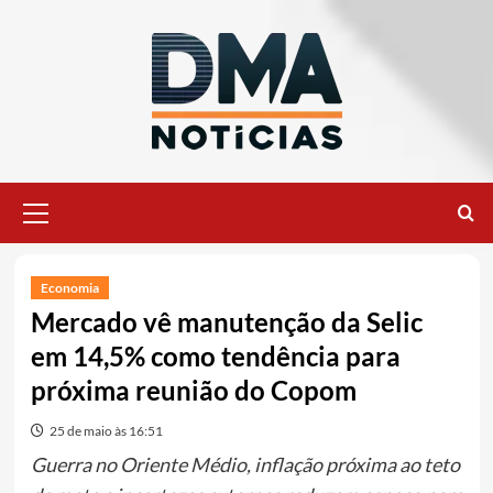
Ir
para
o
conteúdo
Menu
principal
Economia
Mercado vê manutenção da Selic
em 14,5% como tendência para
próxima reunião do Copom
25 de maio às 16:51
Guerra no Oriente Médio, inflação próxima ao teto