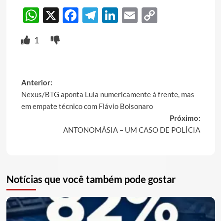
WhatsApp
X
Facebook
Telegram
LinkedIn
Email
Copy
Link
1
Post
Anterior:
Nexus/BTG aponta Lula numericamente à frente, mas
navigation
em empate técnico com Flávio Bolsonaro
Próximo:
ANTONOMÁSIA – UM CASO DE POLÍCIA
Notícias que você também pode gostar