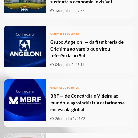
sustenta a economia invisível
13 de julho às 12:57
Gigantes de SC
Séries
Grupo Angeloni — da fiambreria de
Criciúma ao varejo que virou
referência no Sul
04 de julho às 15:11
Gigantes de SC
Séries
BRF — de Concórdia e Videira ao
mundo, a agroindústria catarinense
em escala global
26 de junho às 17:02