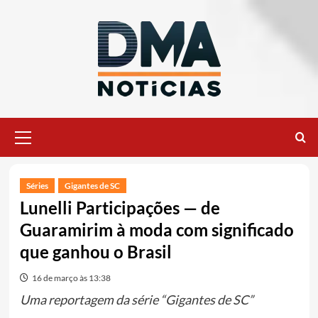
Ir
para
o
conteúdo
Menu
principal
Séries
Gigantes de SC
Lunelli Participações — de
Guaramirim à moda com significado
que ganhou o Brasil
16 de março às 13:38
Uma reportagem da série “Gigantes de SC”