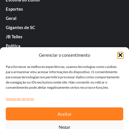
Esportes
Geral
Gigantes de SC
JB Telles
Política
Gerenciar o consentimento
Praias de SC
Rafael Guarnieri
Para fornecer as melhores experiências, usamos tecnologias como cookies
para armazenar e/ou acessar informações do dispositivo. O consentimento
Séries
para essas tecnologias nos permitirá processar dados como comportamento
de navegação ou IDs exclusivos neste site. Não consentir ou retirar o
Tatiana
consentimento pode afetar negativamente certos recursos e funções.
Templos do Futebol
Gerenciar serviços
Werner Zotz
Aceitar
Negar