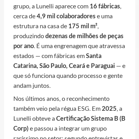
grupo, a Lunelli aparece com
16 fábricas
,
cerca de
4,9 mil colaboradores
e uma
estrutura na casa de
175 mil m²
,
produzindo
dezenas de milhões de peças
por ano
. É uma engrenagem que atravessa
estados — com fábricas em
Santa
Catarina, São Paulo, Ceará e Paraguai
— e
que só funciona quando processo e gente
andam juntos.
Nos últimos anos, o reconhecimento
também veio pela régua ESG. Em
2025
, a
Lunelli obteve a
Certificação Sistema B (B
Corp)
e passou a integrar um grupo
raríssimo no setor: segundo entrevistas e