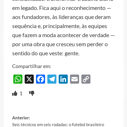
em legado. Fica aqui o reconhecimento —
aos fundadores, às lideranças que deram
sequência e, principalmente, às equipes
que fazem a moda acontecer de verdade —
por uma obra que cresceu sem perder o
sentido do que veste: gente.
Compartilhar em:
WhatsApp
X
Facebook
Telegram
LinkedIn
Email
Copy
Link
1
Post
Anterior:
Seis técnicos em seis rodadas: o futebol brasileiro