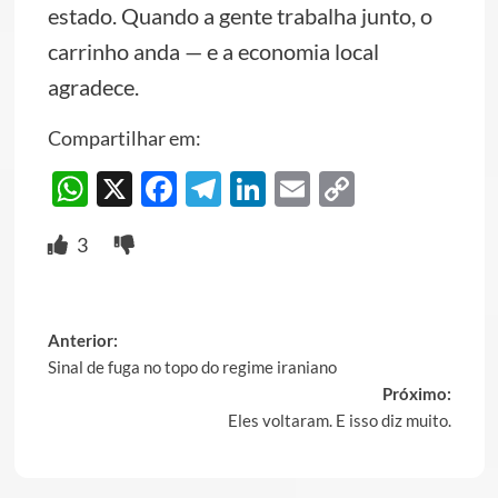
estado. Quando a gente trabalha junto, o
carrinho anda — e a economia local
agradece.
Compartilhar em:
WhatsApp
X
Facebook
Telegram
LinkedIn
Email
Copy
Link
3
Post
Anterior:
Sinal de fuga no topo do regime iraniano
navigation
Próximo:
Eles voltaram. E isso diz muito.