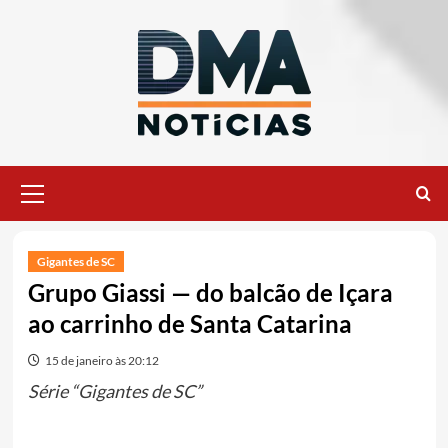
Ir
para
o
conteúdo
Menu
principal
Gigantes de SC
Grupo Giassi — do balcão de Içara
ao carrinho de Santa Catarina
15 de janeiro às 20:12
Série “Gigantes de SC”