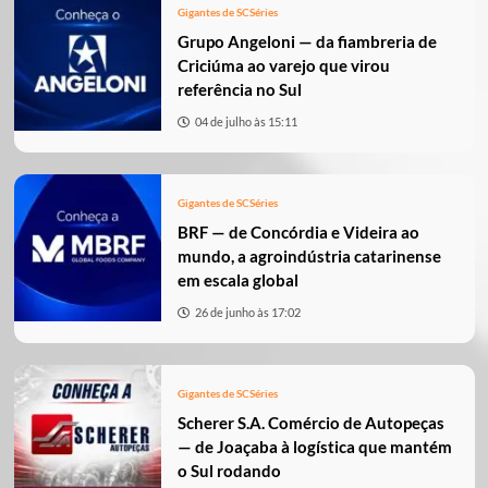
Gigantes de SC
Séries
Grupo Angeloni — da fiambreria de
Criciúma ao varejo que virou
referência no Sul
04 de julho às 15:11
Gigantes de SC
Séries
BRF — de Concórdia e Videira ao
mundo, a agroindústria catarinense
em escala global
26 de junho às 17:02
Gigantes de SC
Séries
Scherer S.A. Comércio de Autopeças
— de Joaçaba à logística que mantém
o Sul rodando