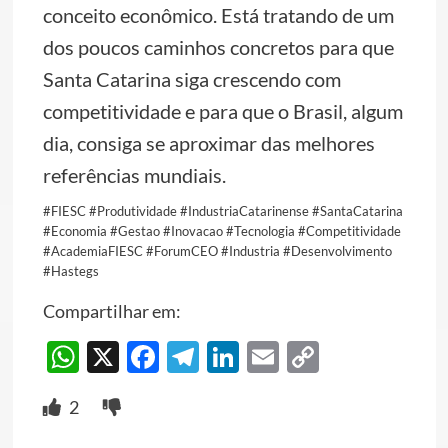
conceito econômico. Está tratando de um
dos poucos caminhos concretos para que
Santa Catarina siga crescendo com
competitividade e para que o Brasil, algum
dia, consiga se aproximar das melhores
referências mundiais.
#FIESC #Produtividade #IndustriaCatarinense #SantaCatarina
#Economia #Gestao #Inovacao #Tecnologia #Competitividade
#AcademiaFIESC #ForumCEO #Industria #Desenvolvimento
#Hastegs
Compartilhar em:
WhatsApp
X
Facebook
Telegram
LinkedIn
Email
Copy
Link
2