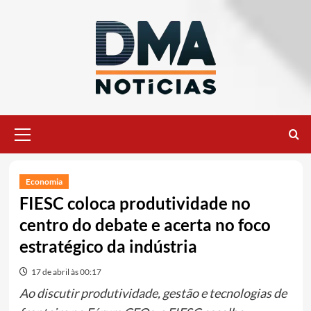
Ir
para
o
conteúdo
Menu
principal
Economia
FIESC coloca produtividade no
centro do debate e acerta no foco
estratégico da indústria
17 de abril às 00:17
Ao discutir produtividade, gestão e tecnologias de