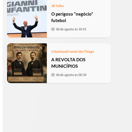
JB Telles
O perigoso “negócio”
futebol
06 de agosto às 10:41
Colunistas
Ernesto São Thiago
A REVOLTA DOS
MUNICÍPIOS
06 de agosto às 00:34