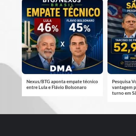
Nexus/BTG aponta empate técnico
Pesquisa V
entre Lula e Flávio Bolsonaro
vantagem p
turno em S