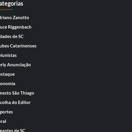
ategorias
riano Zanotto
uce Riggenbach
dades de SC
ubes Catarinenses
lunistas
rly Anunciação
staque
conomia
nesto São Thiago
colha do Editor
portes
ral
gantes de SC