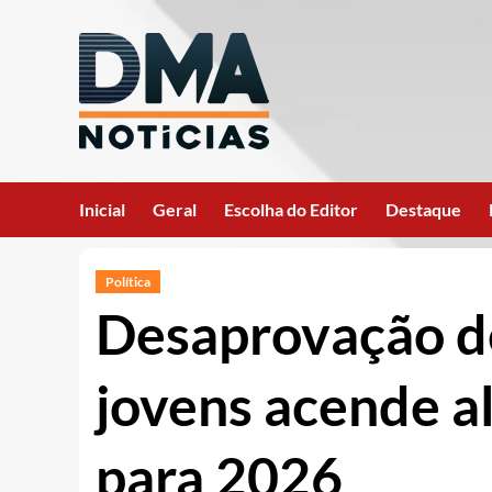
Ir
para
o
conteúdo
Inicial
Geral
Escolha do Editor
Destaque
Política
Desaprovação de
jovens acende al
para 2026