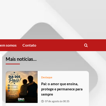
em somos
Contato
Mais notícias...
Destaque
Pai: o amor que ensina,
protege e permanece para
sempre
07 de agosto às 00:35