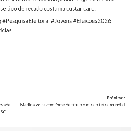
sse tipo de recado costuma custar caro.
g #PesquisaEleitoral #Jovens #Eleicoes2026
icias
y
Próximo:
rvada,
Medina volta com fome de título e mira o tetra mundial
 SC