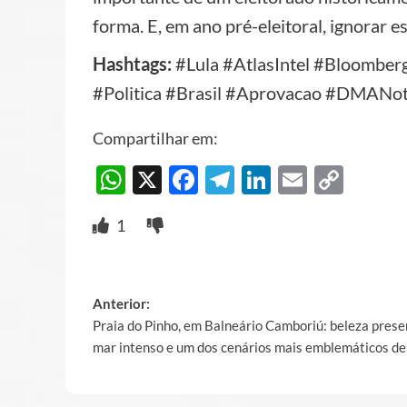
forma. E, em ano pré-eleitoral, ignorar e
Hashtags:
#Lula #AtlasIntel #Bloomber
#Politica #Brasil #Aprovacao #DMANot
Compartilhar em:
WhatsApp
X
Facebook
Telegram
LinkedIn
Email
Cop
Link
1
Post
Anterior:
Praia do Pinho, em Balneário Camboriú: beleza prese
navigation
mar intenso e um dos cenários mais emblemáticos de