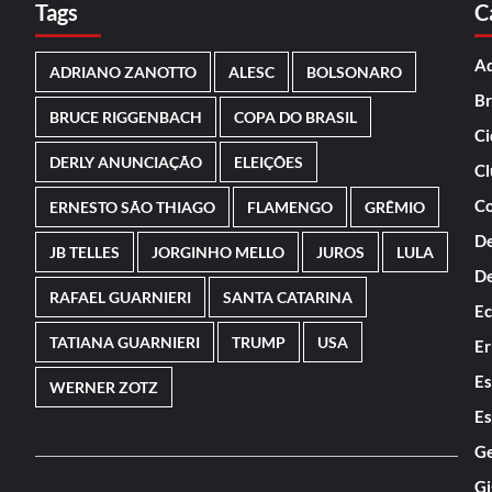
Tags
C
Ad
ADRIANO ZANOTTO
ALESC
BOLSONARO
Br
BRUCE RIGGENBACH
COPA DO BRASIL
Ci
DERLY ANUNCIAÇÃO
ELEIÇÕES
Cl
Co
ERNESTO SÃO THIAGO
FLAMENGO
GRÊMIO
De
JB TELLES
JORGINHO MELLO
JUROS
LULA
De
RAFAEL GUARNIERI
SANTA CATARINA
E
TATIANA GUARNIERI
TRUMP
USA
Er
Es
WERNER ZOTZ
Es
Ge
Gi