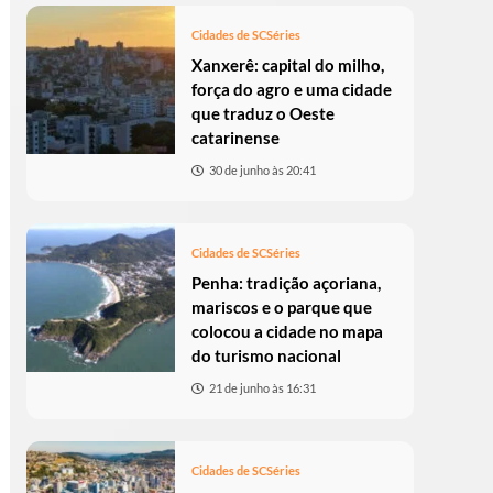
Cidades de SC
Séries
Xanxerê: capital do milho,
força do agro e uma cidade
que traduz o Oeste
catarinense
30 de junho às 20:41
Cidades de SC
Séries
Penha: tradição açoriana,
mariscos e o parque que
colocou a cidade no mapa
do turismo nacional
21 de junho às 16:31
Cidades de SC
Séries