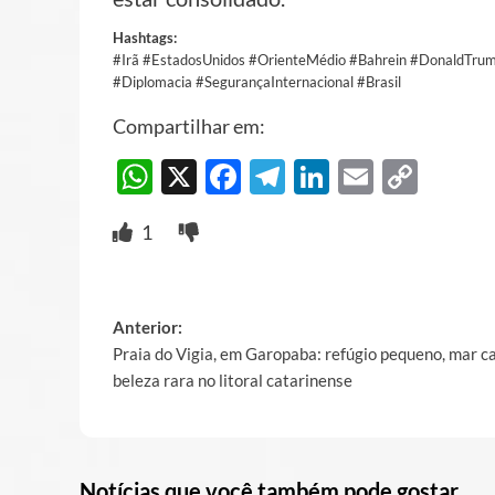
Hashtags:
#Irã #EstadosUnidos #OrienteMédio #Bahrein #DonaldTrum
#Diplomacia #SegurançaInternacional #Brasil
Compartilhar em:
WhatsApp
X
Facebook
Telegram
LinkedIn
Email
Cop
Link
1
Post
Anterior:
Praia do Vigia, em Garopaba: refúgio pequeno, mar c
navigation
beleza rara no litoral catarinense
Notícias que você também pode gostar