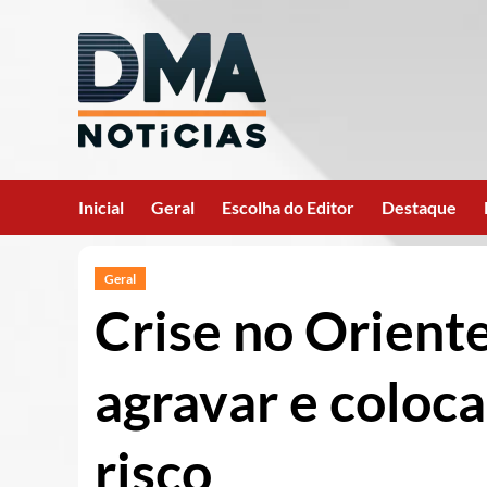
Ir
para
o
conteúdo
Inicial
Geral
Escolha do Editor
Destaque
Geral
Crise no Oriente
agravar e coloc
risco