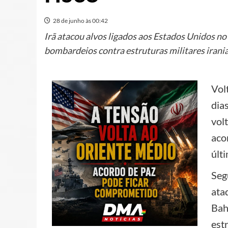
28 de junho às 00:42
Irã atacou alvos ligados aos Estados Unidos 
bombardeios contra estruturas militares irani
Vol
dia
vol
aco
últ
Seg
ata
Bah
est