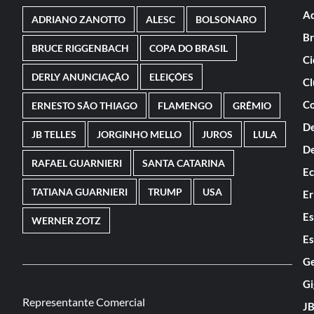
Ad
ADRIANO ZANOTTO
ALESC
BOLSONARO
Br
BRUCE RIGGENBACH
COPA DO BRASIL
Ci
DERLY ANUNCIAÇÃO
ELEIÇÕES
Cl
Co
ERNESTO SÃO THIAGO
FLAMENGO
GRÊMIO
De
JB TELLES
JORGINHO MELLO
JUROS
LULA
De
RAFAEL GUARNIERI
SANTA CATARINA
E
TATIANA GUARNIERI
TRUMP
USA
Er
Es
WERNER ZOTZ
Es
Ge
Gi
Representante Comercial
JB