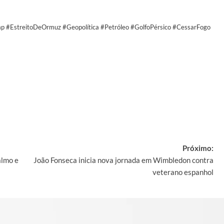
p #EstreitoDeOrmuz #Geopolítica #Petróleo #GolfoPérsico #CessarFogo
y
Próximo:
almo e
João Fonseca inicia nova jornada em Wimbledon contra
veterano espanhol