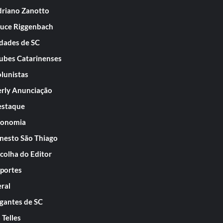
riano Zanotto
uce Riggenbach
dades de SC
ubes Catarinenses
lunistas
rly Anunciação
staque
conomia
nesto São Thiago
colha do Editor
portes
ral
gantes de SC
 Telles