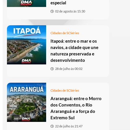
especial
02 de agosto às 15:30
Cidades de SC
Séries
Itapoá: entre o mar e os
navios, a cidade que une
natureza preservada e
desenvolvimento
28 de julho às 00:02
Cidades de SC
Séries
Araranguá: entre o Morro
dos Conventos, o Rio
Araranguá e a força do
Extremo Sul
22 de julho às 21:47