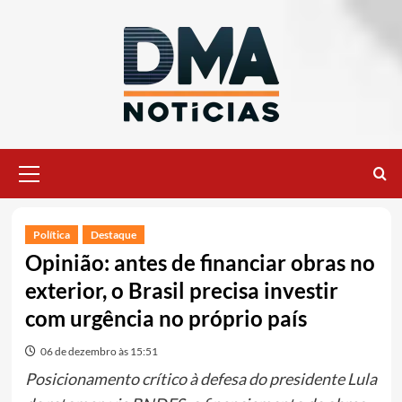
Ir
para
o
conteúdo
Menu
principal
Política
Destaque
Opinião: antes de financiar obras no
exterior, o Brasil precisa investir
com urgência no próprio país
06 de dezembro às 15:51
Posicionamento crítico à defesa do presidente Lula