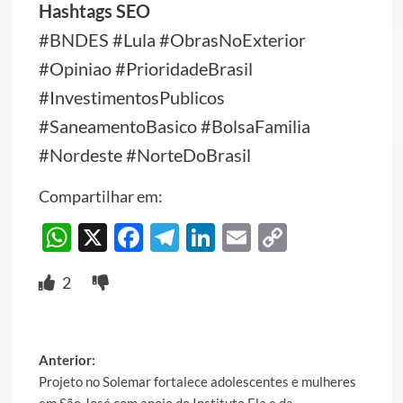
Hashtags SEO
#BNDES #Lula #ObrasNoExterior
#Opiniao #PrioridadeBrasil
#InvestimentosPublicos
#SaneamentoBasico #BolsaFamilia
#Nordeste #NorteDoBrasil
Compartilhar em:
WhatsApp
X
Facebook
Telegram
LinkedIn
Email
Copy
Link
2
Post
Anterior:
Projeto no Solemar fortalece adolescentes e mulheres
navigation