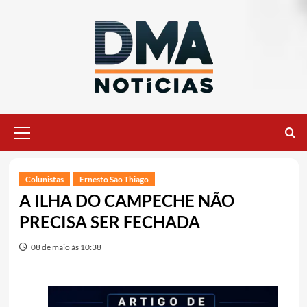
Ir
para
o
conteúdo
Menu
principal
Colunistas
Ernesto São Thiago
A ILHA DO CAMPECHE NÃO
PRECISA SER FECHADA
08 de maio às 10:38