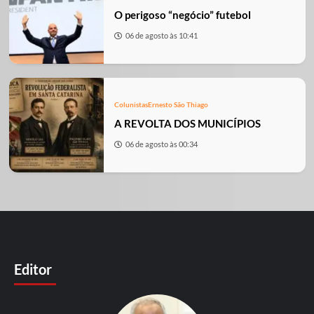
O perigoso “negócio” futebol
06 de agosto às 10:41
Colunistas
Ernesto São Thiago
A REVOLTA DOS MUNICÍPIOS
06 de agosto às 00:34
Editor