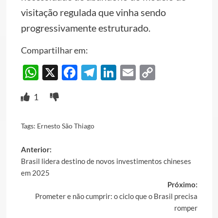
visitação regulada que vinha sendo
progressivamente estruturado.
Compartilhar em:
WhatsApp
X
Facebook
Telegram
LinkedIn
Email
Copy
Link
1
Tags:
Ernesto São Thiago
Post
Anterior:
Brasil lidera destino de novos investimentos chineses
navigation
em 2025
Próximo:
Prometer e não cumprir: o ciclo que o Brasil precisa
romper