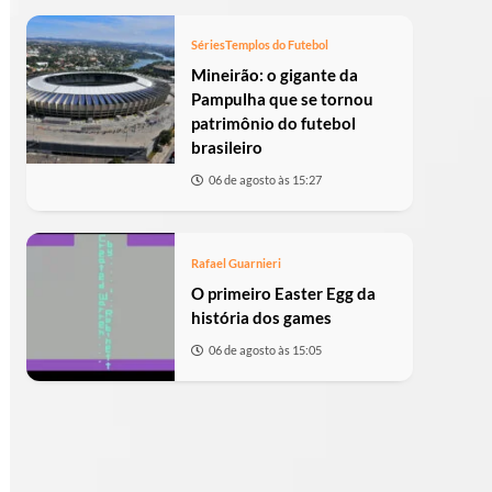
Séries
Templos do Futebol
Mineirão: o gigante da
Pampulha que se tornou
patrimônio do futebol
brasileiro
06 de agosto às 15:27
Rafael Guarnieri
O primeiro Easter Egg da
história dos games
06 de agosto às 15:05