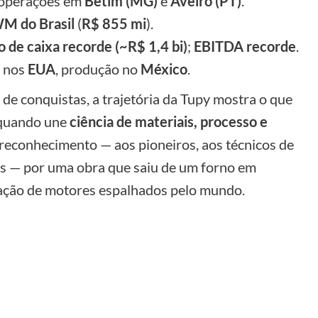
s operações em
Betim (MG)
e
Aveiro (PT)
.
M do Brasil
(
R$ 855 mi
).
 de caixa recorde (~R$ 1,4 bi)
;
EBITDA recorde
.
nos
EUA
, produção no
México
.
de conquistas, a trajetória da Tupy mostra o que
 quando une
ciência de materiais, processo e
o reconhecimento — aos pioneiros, aos técnicos de
ais — por uma obra que saiu de um forno em
ração de motores espalhados pelo mundo.
y