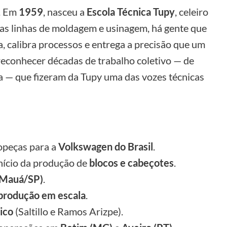
m. Em
1959
, nasceu a
Escola Técnica Tupy
, celeiro
Nas linhas de moldagem e usinagem, há gente que
a, calibra processos e entrega a precisão que um
reconhecer décadas de trabalho coletivo — de
ula — que fizeram da Tupy uma das vozes técnicas
opeças para a
Volkswagen do Brasil
.
início da produção de
blocos e cabeçotes
.
(Mauá/SP)
.
produção em escala
.
ico
(Saltillo e Ramos Arizpe).