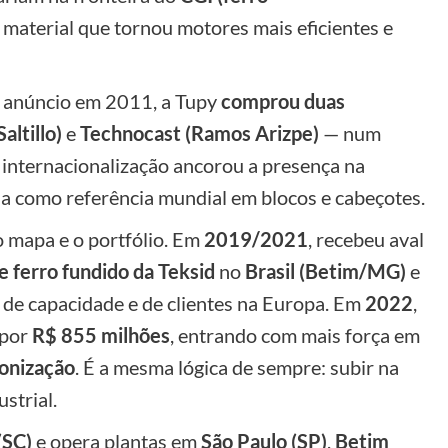
material que tornou motores mais eficientes e
o anúncio em 2011, a Tupy
comprou duas
altillo)
e
Technocast (Ramos Arizpe)
— num
A internacionalização ancorou a presença na
a como referência mundial em blocos e cabeçotes.
 mapa e o portfólio. Em
2019/2021
, recebeu aval
e ferro fundido da Teksid
no
Brasil (Betim/MG)
e
 de capacidade e de clientes na Europa. Em
2022
,
por
R$ 855 milhões
, entrando com mais força em
bonização
. É a mesma lógica de sempre: subir na
strial.
(SC)
e opera plantas em
São Paulo (SP)
,
Betim