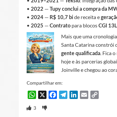
•
2019–2021
—
Teksid
: integração da
•
2022
—
Tupy conclui a compra da MW
•
2024
—
R$ 10,7 bi
de receita e
geração
•
2025
—
Contrato
para blocos
CGI 13L
Mais que uma cronologia 
Santa Catarina constrói
gente qualificada
. Fica 
hoje e às parcerias glob
Joinville e chegou ao co
Compartilhar em:
WhatsApp
X
Facebook
Telegram
LinkedIn
Email
Cop
Link
3