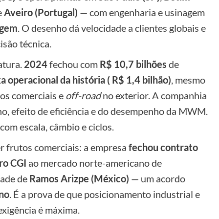
e
Aveiro (Portugal)
— com engenharia e usinagem
agem
. O desenho dá velocidade a clientes globais e
são técnica.
atura.
2024
fechou com
R$ 10,7 bilhões
de
a operacional da história ( R$ 1,4 bilhão)
, mesmo
os comerciais e
off-road
no exterior. A companhia
o, efeito de eficiência e do desempenho da MWM.
com escala, câmbio e ciclos.
er frutos comerciais: a empresa
fechou contrato
rro CGI
ao mercado norte-americano de
dade de
Ramos Arizpe (México)
— um acordo
no
. É a prova de que posicionamento industrial e
exigência é máxima.