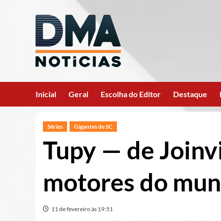
Ir
para
o
conteúdo
Inicial
Geral
Escolha do Editor
Destaque
Séries
Gigantes de SC
Tupy — de Joinvi
motores do mu
11 de fevereiro às 19:51