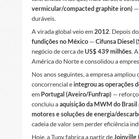
vermicular/compacted graphite iron)
— 
duráveis.
A virada global veio em
2012
. Depois d
fundições no México
—
Cifunsa Diesel (S
negócio de cerca de
US$ 439 milhões
. 
América do Norte e consolidou a empres
Nos anos seguintes, a empresa ampliou o
concorrencial e
integrou as operações d
em
Portugal (Aveiro/Funfrap)
— reforço
concluiu a
aquisição da MWM do Brasil
motores e soluções de energia/descar
cadeia de valor sem perder eficiência indu
Hoje, a Tupy fabrica a partir de
Joinville 