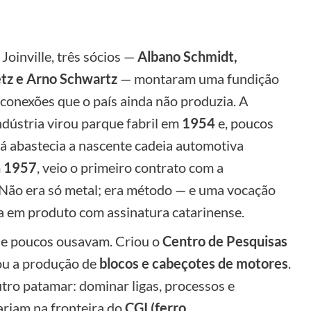
 Joinville, três sócios —
Albano Schmidt,
z e Arno Schwartz
— montaram uma fundição
 conexões que o país ainda não produzia. A
dústria virou parque fabril em
1954
e, poucos
já abastecia a nascente cadeia automotiva
m
1957
, veio o primeiro contrato com a
Não era só metal; era método — e uma vocação
a em produto com assinatura catarinense.
onde poucos ousavam. Criou o
Centro de Pesquisas
iou a produção de
blocos e cabeçotes de motores
.
tro patamar: dominar ligas, processos e
cariam na fronteira do
CGI (ferro