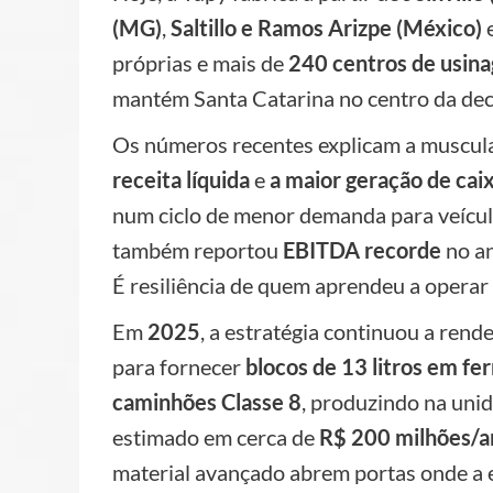
(MG)
,
Saltillo e Ramos Arizpe (México)
próprias e mais de
240 centros de usin
mantém Santa Catarina no centro da deci
Os números recentes explicam a muscul
receita líquida
e
a maior geração de caix
num ciclo de menor demanda para veícul
também reportou
EBITDA recorde
no an
É resiliência de quem aprendeu a operar 
Em
2025
, a estratégia continuou a rend
para fornecer
blocos de 13 litros em fe
caminhões Classe 8
, produzindo na uni
estimado em cerca de
R$ 200 milhões/a
material avançado abrem portas onde a 