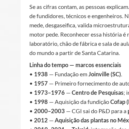
Se as cifras contam, as pessoas explica
de fundidores, técnicos e engenheiros. 
mede, desgaseifica, valida microestrutur
motor pede. Reconhecer essa história é 
laboratório, chão de fábrica e sala de a
do mundo a partir de Santa Catarina.
Linha do tempo — marcos essenciais
•
1938
— Fundação em
Joinville (SC)
.
•
1957
— Primeiro fornecimento de aut
•
1973–1976
—
Centro de Pesquisas
; 
•
1998
— Aquisição da fundição
Cofap 
•
2000–2003
— CGI sai do P&D para a
•
2012
—
Aquisição das plantas no Méx