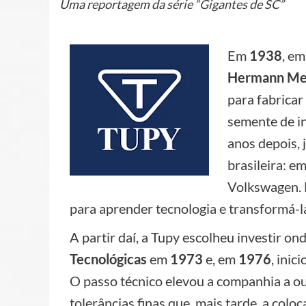
Uma reportagem da série “Gigantes de SC”
Em
1938
, em
Hermann Met
para fabricar
semente de in
anos depois, 
brasileira: e
Volkswagen. 
para aprender tecnologia e transformá-l
A partir daí, a Tupy escolheu investir 
Tecnológicas
em
1973
e, em
1976
, inic
O passo técnico elevou a companhia a ou
tolerâncias finas que, mais tarde, a colo