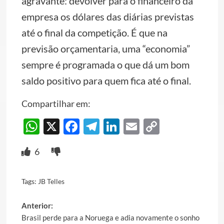
agravante: devolver para o financeiro da
empresa os dólares das diárias previstas
até o final da competição. É que na
previsão orçamentaria, uma “economia”
sempre é programada o que dá um bom
saldo positivo para quem fica até o final.
Compartilhar em:
WhatsApp
X
Facebook
Telegram
LinkedIn
Email
Copy
Link
6
Tags:
JB Telles
Post
Anterior:
Brasil perde para a Noruega e adia novamente o sonho