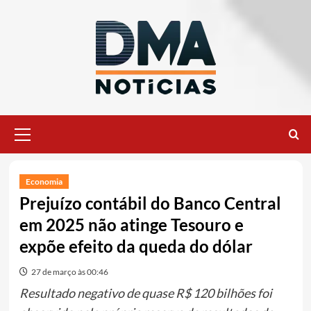
Ir
para
o
conteúdo
Menu
principal
Economia
Prejuízo contábil do Banco Central
em 2025 não atinge Tesouro e
expõe efeito da queda do dólar
27 de março às 00:46
Resultado negativo de quase R$ 120 bilhões foi