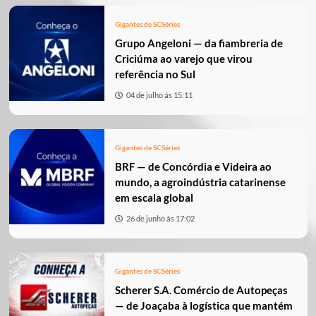
Gigantes de SC
Séries
Grupo Angeloni — da fiambreria de
Criciúma ao varejo que virou
referência no Sul
04 de julho às 15:11
Gigantes de SC
Séries
BRF — de Concórdia e Videira ao
mundo, a agroindústria catarinense
em escala global
26 de junho às 17:02
Gigantes de SC
Séries
Scherer S.A. Comércio de Autopeças
— de Joaçaba à logística que mantém