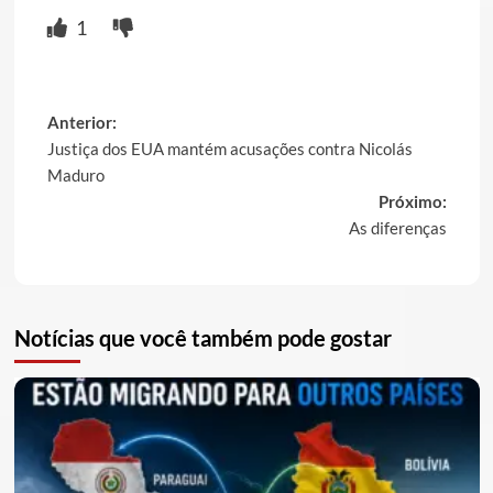
Link
1
Post
Anterior:
Justiça dos EUA mantém acusações contra Nicolás
navigation
Maduro
Próximo:
As diferenças
Notícias que você também pode gostar