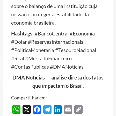
sobre o balanço de uma instituição cuja
missão é proteger a estabilidade da
economia brasileira.
Hashtags:
#BancoCentral #Economia
#Dolar #ReservasInternacionais
#PoliticaMonetaria #TesouroNacional
#Real #MercadoFinanceiro
#ContasPublicas #DMANoticias
DMA Notícias — análise direta dos fatos
que impactam o Brasil.
Compartilhar em:
WhatsApp
X
Facebook
Telegram
LinkedIn
Email
Copy