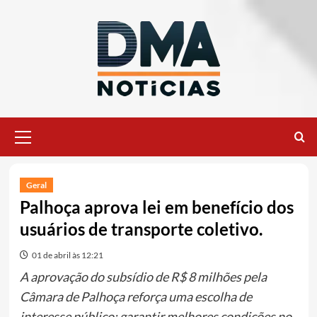
Ir
para
o
conteúdo
Menu
principal
Geral
Palhoça aprova lei em benefício dos
usuários de transporte coletivo.
01 de abril às 12:21
A aprovação do subsídio de R$ 8 milhões pela
Câmara de Palhoça reforça uma escolha de
interesse público: garantir melhores condições no