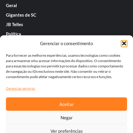
Geral
Gigantes de SC
JB Telles
Política
Gerenciar o consentimento
Praias de SC
Rafael Guarnieri
Para fornecer as melhores experiências, usamos tecnologias como cookies
para armazenar e/ou acessar informações do dispositivo. O consentimento
Séries
para essas tecnologias nos permitirá processar dados como comportamento
de navegação ou IDs exclusivos neste site. Não consentir ou retirar o
Tatiana
consentimento pode afetar negativamente certos recursos e funções.
Templos do Futebol
Gerenciar serviços
Werner Zotz
Aceitar
Negar
Ver preferências