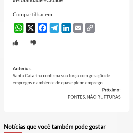
#Mobilidade #Cidade
Compartilhar em:
WhatsApp
X
Facebook
Telegram
LinkedIn
Email
Copy
Link
Post
Anterior:
Santa Catarina confirma sua força com geração de
navigation
empregos e ambiente de quase pleno emprego
Próximo:
PONTES, NÃO RUPTURAS
Notícias que você também pode gostar