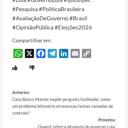
#Pesquisa #PolíticaBrasileira
#AvaliaçãoDeGoverno #Brasil
#OpiniãoPública #Eleições2026
Compartilhar em:
WhatsApp
X
Facebook
Telegram
LinkedIn
Email
Copy
Link
Post
Anterior:
Caso Banco Master expõe pergunta incômoda: como
navigation
um problema bilionário atravessou tantas camadas de
controle?
Próximo:
Quaest reforça desgaste do governo Lula: