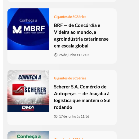
Gigantes de SC
Séries
BRF — de Concórdia e
Videira ao mundo, a
agroindústria catarinense
em escala global
26 de junho às 17:02
Gigantes de SC
Séries
Scherer S.A. Comércio de
Autopeças — de Joaçaba à
logística que mantém o Sul
rodando
17 de junho às 11:36