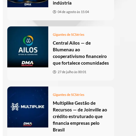
indústria
04 de agosto às 15:04
Gigantes de SC
Séries
Central Ailos — de
Blumenau ao
cooperativismo financeiro
que fortalece comunidades
27 de julho às 00:01
Gigantes de SC
Séries
Multiplike Gestão de
Recursos — de Joinville ao
crédito estruturado que
financia empresas pelo
Brasil