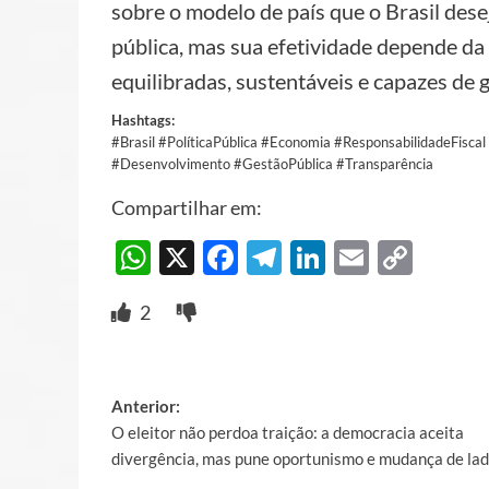
sobre o modelo de país que o Brasil desej
pública, mas sua efetividade depende da
equilibradas, sustentáveis e capazes de g
Hashtags:
#Brasil #PolíticaPública #Economia #ResponsabilidadeFisc
#Desenvolvimento #GestãoPública #Transparência
Compartilhar em:
WhatsApp
X
Facebook
Telegram
LinkedIn
Email
Cop
Link
2
Post
Anterior:
O eleitor não perdoa traição: a democracia aceita
navigation
divergência, mas pune oportunismo e mudança de la