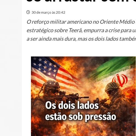
30 de março às 20:42
O reforço militar americano no Oriente Médio
estratégico sobre Teerã, empurra a crise para u
a ser ainda mais dura, mas os dois lados també