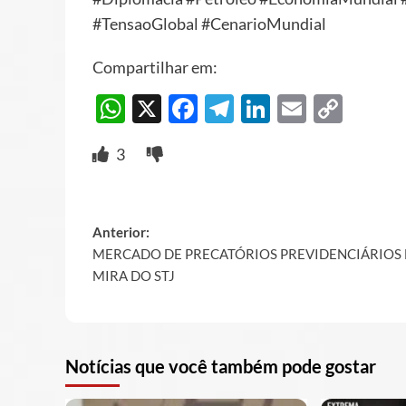
#TensaoGlobal #CenarioMundial
Compartilhar em:
WhatsApp
X
Facebook
Telegram
LinkedIn
Email
Cop
Link
3
Post
Anterior:
MERCADO DE PRECATÓRIOS PREVIDENCIÁRIOS
navigation
MIRA DO STJ
Notícias que você também pode gostar