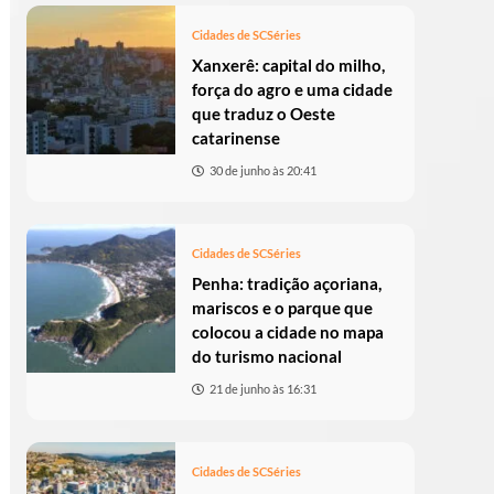
Cidades de SC
Séries
Xanxerê: capital do milho,
força do agro e uma cidade
que traduz o Oeste
catarinense
30 de junho às 20:41
Cidades de SC
Séries
Penha: tradição açoriana,
mariscos e o parque que
colocou a cidade no mapa
do turismo nacional
21 de junho às 16:31
Cidades de SC
Séries