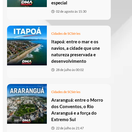
especial
02 de agosto às 15:30
Cidades de SC
Séries
Itapoá: entre o mar e os
navios, a cidade que une
natureza preservada e
desenvolvimento
28 de julho às 00:02
Cidades de SC
Séries
Araranguá: entre o Morro
dos Conventos, o Rio
Araranguá e a força do
Extremo Sul
22 de julho às 21:47