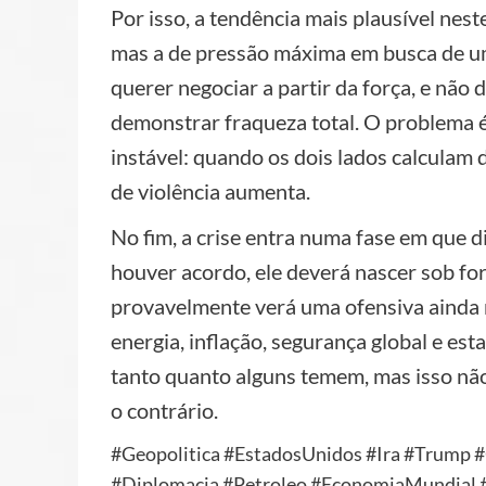
Por isso, a tendência mais plausível ne
mas a de pressão máxima em busca de u
querer negociar a partir da força, e não
demonstrar fraqueza total. O problema é
instável: quando os dois lados calculam 
de violência aumenta.
No fim, a crise entra numa fase em que 
houver acordo, ele deverá nascer sob fo
provavelmente verá uma ofensiva ainda 
energia, inflação, segurança global e est
tanto quanto alguns temem, mas isso não
o contrário.
#Geopolitica #EstadosUnidos #Ira #Trump 
#Diplomacia #Petroleo #EconomiaMundial #