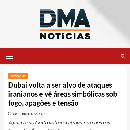
Ir
para
o
conteúdo
Menu
principal
Destaque
Dubai volta a ser alvo de ataques
iranianos e vê áreas simbólicas sob
fogo, apagões e tensão
06 de março às 03:02
A guerra no Golfo voltou a atingir em cheio os