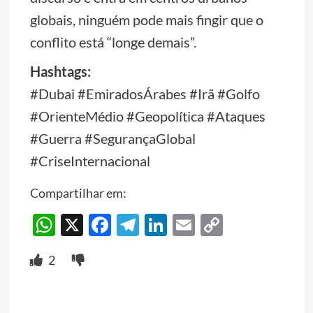
globais, ninguém pode mais fingir que o
conflito está “longe demais”.
Hashtags:
#Dubai #EmiradosÁrabes #Irã #Golfo
#OrienteMédio #Geopolítica #Ataques
#Guerra #SegurançaGlobal
#CriseInternacional
Compartilhar em:
WhatsApp
X
Facebook
Telegram
LinkedIn
Email
Copy
Link
2