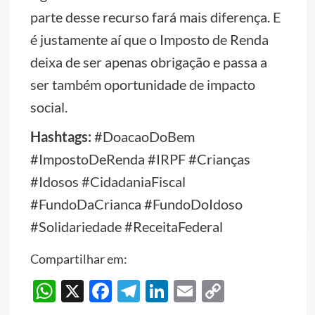
parte desse recurso fará mais diferença. E
é justamente aí que o Imposto de Renda
deixa de ser apenas obrigação e passa a
ser também oportunidade de impacto
social.
Hashtags:
#DoacaoDoBem
#ImpostoDeRenda #IRPF #Crianças
#Idosos #CidadaniaFiscal
#FundoDaCrianca #FundoDoIdoso
#Solidariedade #ReceitaFederal
Compartilhar em:
WhatsApp
X
Facebook
Telegram
LinkedIn
Email
Copy
Link