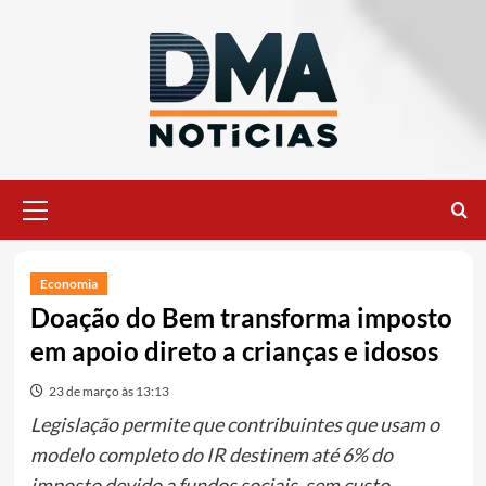
Ir
para
o
conteúdo
Menu
principal
Economia
Doação do Bem transforma imposto
em apoio direto a crianças e idosos
23 de março às 13:13
Legislação permite que contribuintes que usam o
modelo completo do IR destinem até 6% do
imposto devido a fundos sociais, sem custo