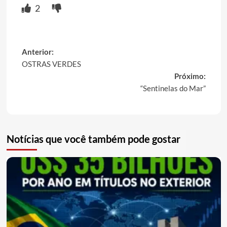
2
Post
Anterior:
OSTRAS VERDES
navigation
Próximo:
“Sentinelas do Mar”
Notícias que você também pode gostar