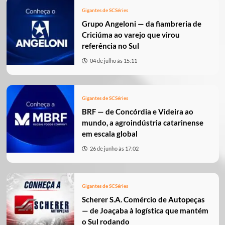
Gigantes de SC
Séries
Grupo Angeloni — da fiambreria de
Criciúma ao varejo que virou
referência no Sul
04 de julho às 15:11
Gigantes de SC
Séries
BRF — de Concórdia e Videira ao
mundo, a agroindústria catarinense
em escala global
26 de junho às 17:02
Gigantes de SC
Séries
Scherer S.A. Comércio de Autopeças
— de Joaçaba à logística que mantém
o Sul rodando