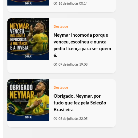
16 de julho às 00:14
Destaque
Neymar incomoda porque
venceu, escolheu e nunca
pediu licença para ser quem
é.
07 de julho às 19:08
Destaque
Obrigado, Neymar, por
tudo que fez pela Seleção
Brasileira
05 de julho às 22:05