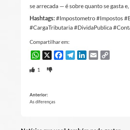
se arrecada — é sobre quanto se gasta e,
Hashtags:
#Impostometro #Impostos #B
#CargaTributaria #DividaPublica #Cont
Compartilhar em:
WhatsApp
X
Facebook
Telegram
LinkedIn
Email
Cop
Link
1
Post
Anterior:
As diferenças
navigation