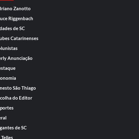
riano Zanotto
uce Riggenbach
dades de SC
ubes Catarinenses
lunistas
rly Anunciação
staque
conomia
nesto São Thiago
colha do Editor
portes
ral
gantes de SC
 Telles