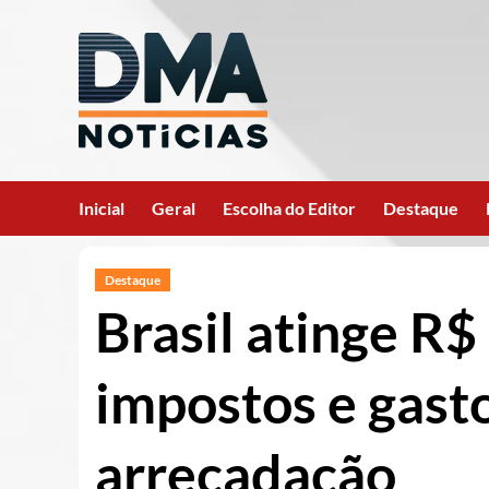
Ir
para
o
conteúdo
Inicial
Geral
Escolha do Editor
Destaque
Destaque
Brasil atinge R$
impostos e gasto
arrecadação