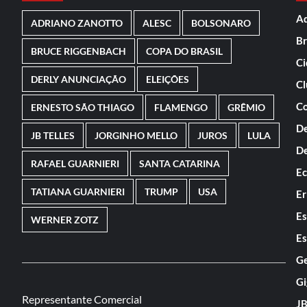
Ad
ADRIANO ZANOTTO
ALESC
BOLSONARO
Br
BRUCE RIGGENBACH
COPA DO BRASIL
Ci
DERLY ANUNCIAÇÃO
ELEIÇÕES
Cl
Co
ERNESTO SÃO THIAGO
FLAMENGO
GRÊMIO
De
JB TELLES
JORGINHO MELLO
JUROS
LULA
De
RAFAEL GUARNIERI
SANTA CATARINA
E
TATIANA GUARNIERI
TRUMP
USA
Er
Es
WERNER ZOTZ
Es
Ge
Gi
Representante Comercial
JB