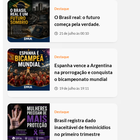
Destaque
O Brasil real: o futuro
começa pela verdade.
21 de julho às 00:10
Destaque
Espanha vence a Argentina
na prorrogação e conquista
o bicampeonato mundial
19 de julho às 19:11
Destaque
Brasil registra dado
inaceitável de feminicídios
no primeiro trimestre