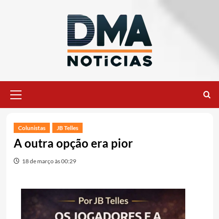
Ir
para
o
conteúdo
Menu
principal
Colunistas
JB Telles
A outra opção era pior
18 de março às 00:29