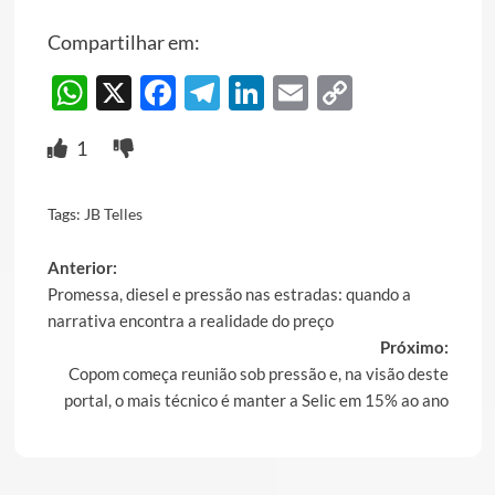
Compartilhar em:
WhatsApp
X
Facebook
Telegram
LinkedIn
Email
Copy
Link
1
Tags:
JB Telles
Post
Anterior:
Promessa, diesel e pressão nas estradas: quando a
navigation
narrativa encontra a realidade do preço
Próximo:
Copom começa reunião sob pressão e, na visão deste
portal, o mais técnico é manter a Selic em 15% ao ano