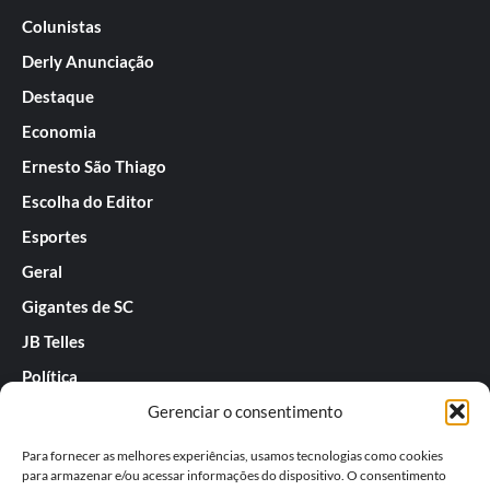
Colunistas
Derly Anunciação
Destaque
Economia
Ernesto São Thiago
Escolha do Editor
Esportes
Geral
Gigantes de SC
JB Telles
Política
Gerenciar o consentimento
Praias de SC
Rafael Guarnieri
Para fornecer as melhores experiências, usamos tecnologias como cookies
para armazenar e/ou acessar informações do dispositivo. O consentimento
Séries