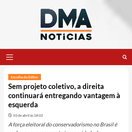
Ir
para
o
conteúdo
Menu
principal
Escolha do Editor
Sem projeto coletivo, a direita
continuará entregando vantagem à
esquerda
03 de abril às 18:02
A força eleitoral do conservadorismo no Brasil é