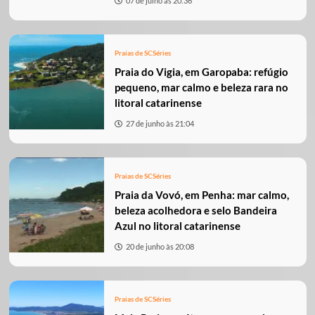
07 de julho às 20:36
Praias de SC
Séries
Praia do Vigia, em Garopaba: refúgio
pequeno, mar calmo e beleza rara no
litoral catarinense
27 de junho às 21:04
Praias de SC
Séries
Praia da Vovó, em Penha: mar calmo,
beleza acolhedora e selo Bandeira
Azul no litoral catarinense
20 de junho às 20:08
Praias de SC
Séries