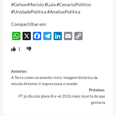
#GelsonMerisio #Lula #CenarioPolitico
#UnidadePolitica #AnalisePolitica
Compartilhar em:
WhatsApp
X
Facebook
Telegram
LinkedIn
Email
Copy
Link
1
Post
Anterior:
A Terra como raramente vista: imagem histórica da
navigation
missão Artemis II impressiona o mundo
Próximo:
PT já discute plano B e vê 2026 mais incerta do que
gostaria