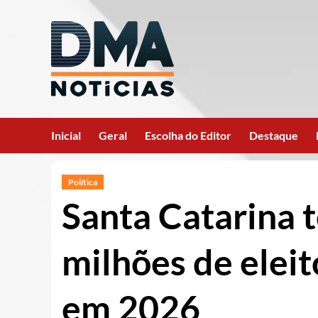
Ir
para
o
conteúdo
Inicial
Geral
Escolha do Editor
Destaque
Política
Santa Catarina t
milhões de eleit
em 2026