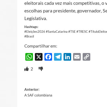
eleitorais cada vez mais competitivas, o
escolhas para presidente, governador, 
Legislativa.
Hashtags:
#Eleições2026 #SantaCatarina #TSE #TRESC #TítuloEleitoral
#Brasil
Compartilhar em:
WhatsApp
X
Facebook
Telegram
LinkedIn
Email
Cop
Link
2
Post
Anterior:
A SAF colombiana
navigation