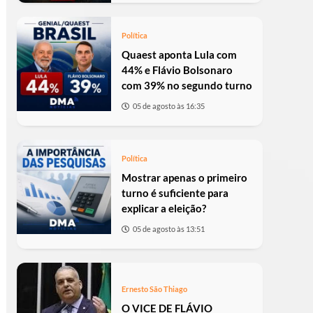
Política
Quaest aponta Lula com
44% e Flávio Bolsonaro
com 39% no segundo turno
05 de agosto às 16:35
Política
Mostrar apenas o primeiro
turno é suficiente para
explicar a eleição?
05 de agosto às 13:51
Ernesto São Thiago
O VICE DE FLÁVIO