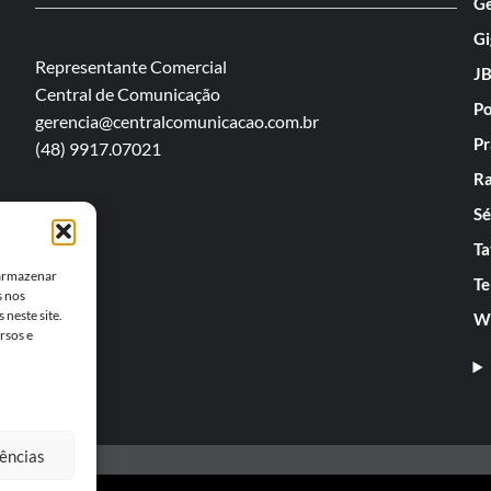
Ge
Gi
Representante Comercial
JB
Central de Comunicação
Po
gerencia@centralcomunicacao.com.br
Pr
(48) 9917.07021
Ra
Sé
Ta
 armazenar
Te
s nos
neste site.
We
rsos e
rências