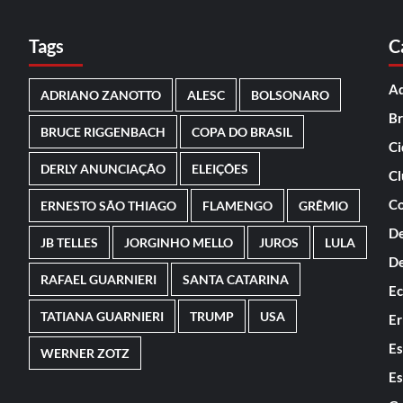
Tags
C
Ad
ADRIANO ZANOTTO
ALESC
BOLSONARO
Br
BRUCE RIGGENBACH
COPA DO BRASIL
Ci
DERLY ANUNCIAÇÃO
ELEIÇÕES
Cl
Co
ERNESTO SÃO THIAGO
FLAMENGO
GRÊMIO
De
JB TELLES
JORGINHO MELLO
JUROS
LULA
De
RAFAEL GUARNIERI
SANTA CATARINA
E
TATIANA GUARNIERI
TRUMP
USA
Er
Es
WERNER ZOTZ
Es