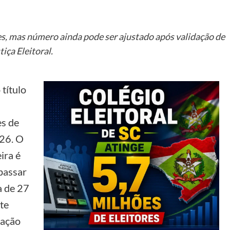
es, mas número ainda pode ser ajustado após validação de
iça Eleitoral.
título
es de
026. O
ira é
passar
a de 27
te
dação