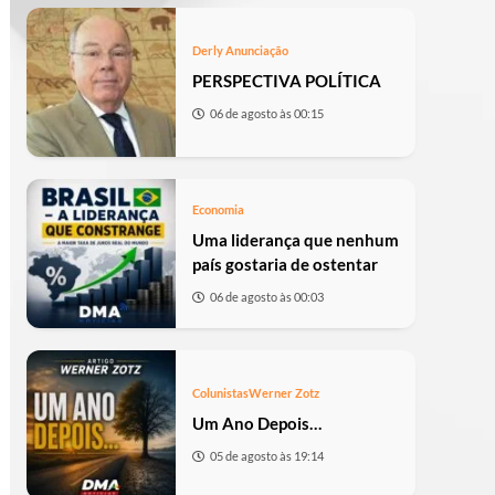
Derly Anunciação
PERSPECTIVA POLÍTICA
06 de agosto às 00:15
Economia
Uma liderança que nenhum
país gostaria de ostentar
06 de agosto às 00:03
Colunistas
Werner Zotz
Um Ano Depois…
05 de agosto às 19:14