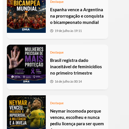
Destaque
Espanha vence a Argentina
na prorrogação e conquista
o bicampeonato mundial
19 de julho às 19:11
Destaque
Brasil registra dado
inaceitável de feminicídios
no primeiro trimestre
16 de julho às 00:14
Destaque
Neymar incomoda porque
venceu, escolheu e nunca
pediu licença para ser quem