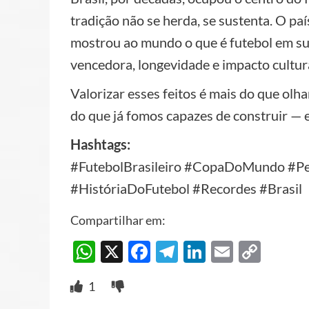
tradição não se herda, se sustenta. O paí
mostrou ao mundo o que é futebol em su
vencedora, longevidade e impacto cultura
Valorizar esses feitos é mais do que olh
do que já fomos capazes de construir — e
Hashtags:
#FutebolBrasileiro #CopaDoMundo #Pelé
#HistóriaDoFutebol #Recordes #Brasil
Compartilhar em:
WhatsApp
X
Facebook
Telegram
LinkedIn
Email
Cop
Link
1