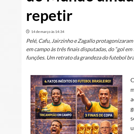
repetir
14 de março às 14:34
Pelé, Cafu, Jairzinho e Zagallo protagonizara
em campo às três finais disputadas, do “gol e
funções. Um retrato da grandeza do futebol bra
O
m
a
g
s
u