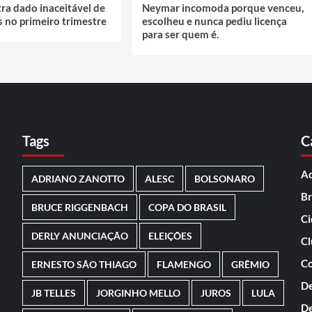
stra dado inaceitável de
Neymar incomoda porque venceu,
s no primeiro trimestre
escolheu e nunca pediu licença
para ser quem é.
Tags
C
Ad
ADRIANO ZANOTTO
ALESC
BOLSONARO
Br
BRUCE RIGGENBACH
COPA DO BRASIL
Ci
DERLY ANUNCIAÇÃO
ELEIÇÕES
Cl
Co
ERNESTO SÃO THIAGO
FLAMENGO
GRÊMIO
De
JB TELLES
JORGINHO MELLO
JUROS
LULA
De