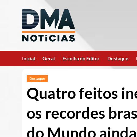
Ir
para
o
conteúdo
Inicial
Geral
Escolha do Editor
Destaque
Destaque
Quatro feitos in
os recordes bras
do Mundo ainda