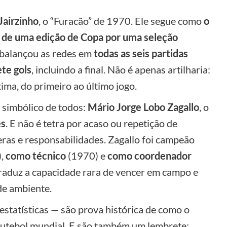
Jairzinho
, o “Furacão” de 1970. Ele segue como
o
s de uma edição de Copa por uma seleção
 balançou as redes em
todas as seis partidas
ete gols
, incluindo a final. Não é apenas artilharia:
ima, do primeiro ao último jogo.
e simbólico de todos:
Mário Jorge Lobo Zagallo
, o
es
. E não é tetra por acaso ou repetição de
eras e responsabilidades. Zagallo foi campeão
),
como técnico
(1970) e
como coordenador
raduz a capacidade rara de vencer em campo e
de ambiente.
 estatísticas — são prova histórica de como o
 futebol mundial. E são também um lembrete: