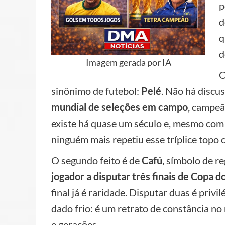
p
d
q
d
Imagem gerada por IA
O
sinônimo de futebol:
Pelé
. Não há discus
mundial de seleções em campo
, campe
existe há quase um século e, mesmo com t
ninguém mais repetiu esse tríplice topo 
O segundo feito é de
Cafú
, símbolo de r
jogador a disputar três finais de Copa 
final já é raridade. Disputar duas é privil
dado frio: é um retrato de constância no m
e gerações.