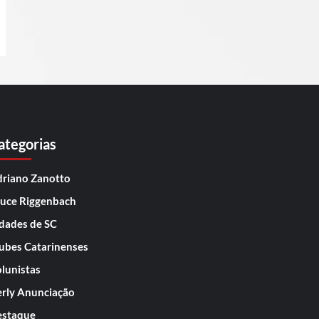
ategorias
riano Zanotto
uce Riggenbach
dades de SC
ubes Catarinenses
lunistas
rly Anunciação
staque