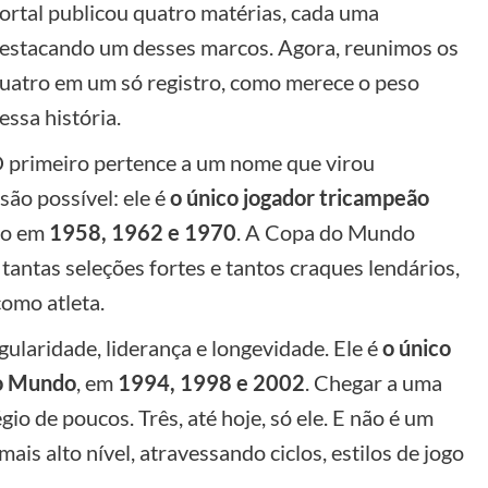
ortal publicou quatro matérias, cada uma
estacando um desses marcos. Agora, reunimos os
uatro em um só registro, como merece o peso
essa história.
 primeiro pertence a um nome que virou
são possível: ele é
o único jogador tricampeão
ão em
1958, 1962 e 1970
. A Copa do Mundo
antas seleções fortes e tantos craques lendários,
como atleta.
egularidade, liderança e longevidade. Ele é
o único
do Mundo
, em
1994, 1998 e 2002
. Chegar a uma
égio de poucos. Três, até hoje, só ele. E não é um
ais alto nível, atravessando ciclos, estilos de jogo