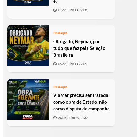
é.
07 de julho às 19:08
Destaque
Obrigado, Neymar, por
tudo que fez pela Seleção
Brasileira
05 de julho às 22:05
Destaque
ViaMar precisa ser tratada
como obra de Estado, não
como disputa de campanha
28 de junho às 22:32