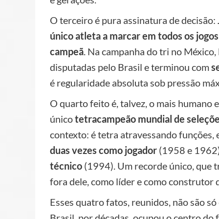
O terceiro é pura assinatura de decisão:
único atleta a marcar em todos os jogo
campeã
. Na campanha do tri no México,
disputadas pelo Brasil e terminou com
s
é regularidade absoluta sob pressão máx
O quarto feito é, talvez, o mais humano 
único
tetracampeão mundial de seleçõ
contexto: é tetra atravessando funções, 
duas vezes como jogador
(1958 e 1962
técnico
(1994). Um recorde único, que t
fora dele, como líder e como construtor 
Esses quatro fatos, reunidos, não são só
Brasil, por décadas, ocupou o centro do