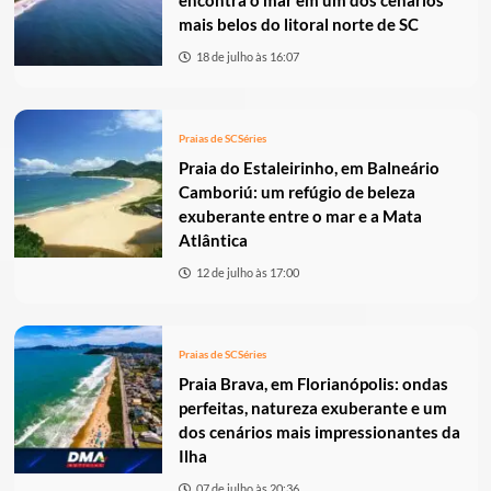
encontra o mar em um dos cenários
mais belos do litoral norte de SC
18 de julho às 16:07
Praias de SC
Séries
Praia do Estaleirinho, em Balneário
Camboriú: um refúgio de beleza
exuberante entre o mar e a Mata
Atlântica
12 de julho às 17:00
Praias de SC
Séries
Praia Brava, em Florianópolis: ondas
perfeitas, natureza exuberante e um
dos cenários mais impressionantes da
Ilha
07 de julho às 20:36