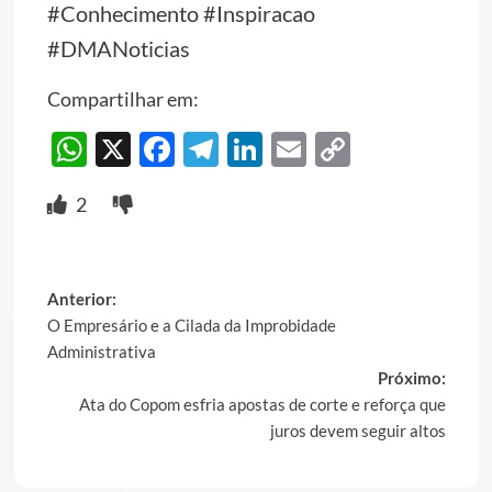
#Conhecimento #Inspiracao
#DMANoticias
Compartilhar em:
WhatsApp
X
Facebook
Telegram
LinkedIn
Email
Copy
Link
2
Post
Anterior:
O Empresário e a Cilada da Improbidade
navigation
Administrativa
Próximo:
Ata do Copom esfria apostas de corte e reforça que
juros devem seguir altos