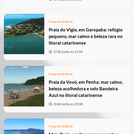
Praias de SC
Séries
Praia do Vigia, em Garopaba: refúgio
pequeno, mar calmo e beleza rara no
litoral catarinense
27 de junho às 21:04
Praias de SC
Séries
Praia da Vovó, em Penha: mar calmo,
beleza acolhedora e selo Bandeira
Azul no litoral catarinense
20 de junho às 20:08
Praias de SC
Séries