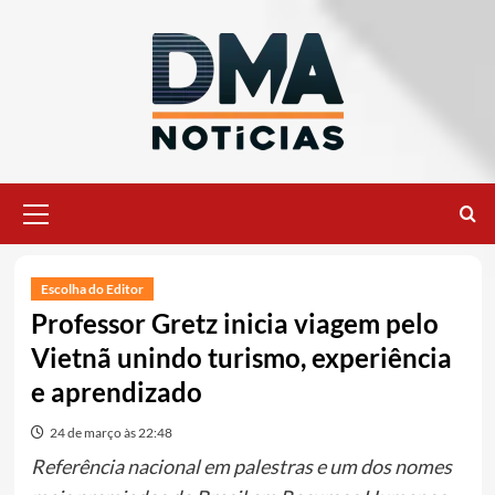
Ir
para
o
conteúdo
Menu
principal
Escolha do Editor
Professor Gretz inicia viagem pelo
Vietnã unindo turismo, experiência
e aprendizado
24 de março às 22:48
Referência nacional em palestras e um dos nomes